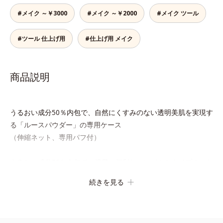
#メイク ～￥3000
#メイク ～￥2000
#メイク ツール
#ツール 仕上げ用
#仕上げ用 メイク
商品説明
うるおい成分50％内包で、自然にくすみのない透明美肌を実現す
る「ルースパウダー」の専用ケース
（伸縮ネット、専用パフ付）
うるおい成分50％内包で、携帯に便利なコンパクトタイプのふわ
ふわパウダー「プレストパウダー」の専用ケース
続きを見る
（便利な鏡付）※パフは別売りになります。