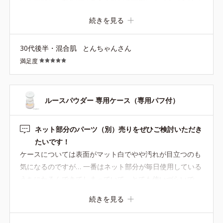
いて可愛く、蓋を開けるとメッシュ部分にポンポンとパフ
をはたいてお粉をつける→たくさんつきすぎず、ちょうど
続きを見る
良い加減でつくので、ナチュラルに仕上がります。持ち運
びもできてとても重宝してます。
30代後半・混合肌
とんちゃんさん
満足度
ルースパウダー 専用ケース（専用パフ付）
ネット部分のパーツ（別）売りをぜひご検討いただき
たいです！
ケースについては表面がマット白でやや汚れが目立つのも
気になるのですが… 一番はネット部分が毎日使用している
うちにたるんできてしまっていて、とても使いづらいで
す。 ケースそのものはしっかりしているのにすべて買い替
続きを見る
えるのはお財布にも負担が大きくて。 パウダー交換の時に
外せる仕様のネット部分だけ別売りをしていただけると他