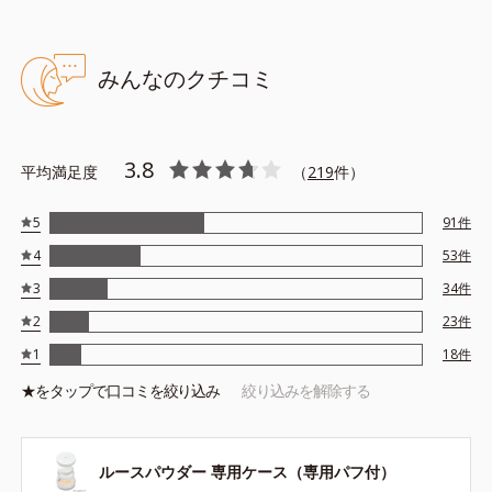
みんなのクチコミ
3.8
平均満足度
（
219
件）
5
91
件
4
53
件
3
34
件
2
23
件
1
18
件
★を
タップ
で口コミを絞り込み
絞り込みを解除する
ルースパウダー 専用ケース（専用パフ付）