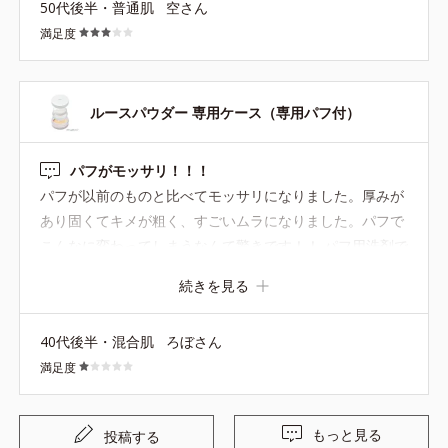
50代後半・普通肌
空さん
の方の口コミ同様助かります。 エコ活動の一環としてもぜ
満足度
ひお願いしたいです。 べたつく肌もサラサラになり、アイ
ブロー前の仕込みなどにもとても重宝するのでこれからも
愛用していきたいです。
ルースパウダー 専用ケース（専用パフ付）
パフがモッサリ！！！
パフが以前のものと比べてモッサリになりました。厚みが
あり固くてキメが粗く、すごいムラになりました。パフで
こんなに変わってしまうなんて驚きです！！ パフ用洗剤で
洗っても変わりませんでした。 使用感は変わらないとあり
続きを見る
ましたので、若い人の化粧ノリが良い肌なら問題ないのか
もしれません。 しかし私はダメでした。色々事情があると
40代後半・混合肌
ろぼさん
は思いますが、もう少し以前の素敵なパフに近づけてほし
満足度
いです。
もっと見る
投稿する