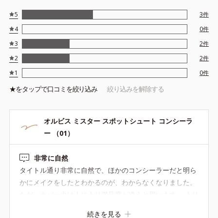
5
3
件
4
0
件
3
2
件
2
2
件
1
0
件
★を
タップ
で口コミを絞り込み
絞り込みを解除する
オルビス ミスター スポットシュート コンシーラ
ー （01）
非常に自然
タイトル通り非常に自然で、ほかのコンシーラーだと明ら
かにメイクをしたとわかるのが、わからなくなりました。
ただ、カバー力は人により満足度が違うと思います。 より
カバー力を求める場合は今のところ重ね塗りがいいかな。
続きを見る