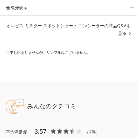
つけていることを忘れてしまうようなサラサラの感触で、いつで
全成分表示
も絶好調の肌を叶えます(*)。
オルビス ミスター スポットシュート コンシーラーの商品Q&Aを
* メイク効果による
見る
【ご使用方法】
2～3ｍｍくり出し、カバーしたい部分に直接つけてください。さ
※申し訳ありませんが、サンプルはございません。
らにカバー効果を出したいときは、重ねづけしてください。
●無香料 ●酸化しやすい油分不使用 ●肌なじみ・密着感向上成分*1
配合
*1ジメチコン、テトラ（ヒドロキシステアリン酸/イソステアリン
みんなのクチコミ
酸）ジペンタエリスリチル
※アレルギーテスト済＝全ての方にアレルギーが起こらないという
ことではありません。
3.57
平均満足度
（
7
件）