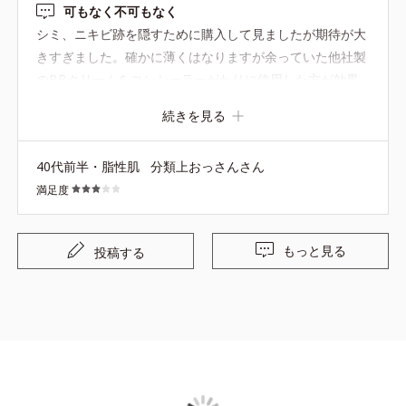
可もなく不可もなく
シミ、ニキビ跡を隠すために購入して見ましたが期待が大
きすぎました。確かに薄くはなりますが余っていた他社製
のBBクリームをコンシーラーがわりに使用した方が効果
高かったです。持ち運びには便利なサイズだと思います。
続きを見る
同時購入した明るめな色00と間違えやすい見た目です。
40代前半・脂性肌
分類上おっさんさん
満足度
もっと見る
投稿する