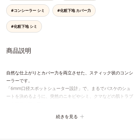
#コンシーラー シミ
#化粧下地 カバー力
#化粧下地 シミ
商品説明
自然な仕上がりとカバー力を両立させた、スティック状のコンシ
ーラーです。
「6mm口径スポットシューター設計」で、まるでバスケのシュ
ートを決めるように、突然のニキビやシミ、クマなどの肌トラブ
ルを簡単に狙い撃ち。
線を描くように気になる部分を塗りつぶし、指でやさしくなじま
続きを見る
せるだけで肌トラブルを自然にぼかしてカバー。指にとって重ね
づけすると、さらにハイカバーな仕上がりに。
テクニック不要で初心者でも安心の使いごこちを実現しました。