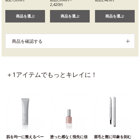
税込
円
税込
円～
税込
円
2,420
円
商品を選ぶ
商品を選ぶ
商品を選ぶ
商品を確認する
＋1アイテムでもっとキレイに！
肌を均一に整えるベー
塗った感なく指先に信
眉毛と髭に印象を刻む