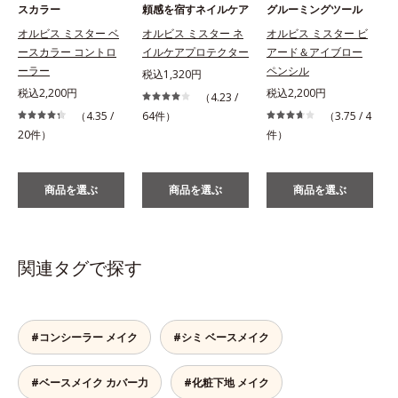
スカラー
頼感を宿すネイルケア
グルーミングツール
オルビス ミスター ベ
オルビス ミスター ネ
オルビス ミスター ビ
ースカラー コントロ
イルケアプロテクター
アード＆アイブロー
ーラー
ペンシル
税込1,320円
税込2,200円
税込2,200円
（4.23 /
（4.35 /
64件）
（3.75 / 4
20件）
件）
商品を選ぶ
商品を選ぶ
商品を選ぶ
関連タグで探す
#コンシーラー メイク
#シミ ベースメイク
#ベースメイク カバー力
#化粧下地 メイク