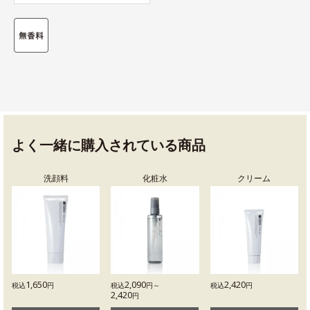
よく一緒に購入されている商品
洗顔料
化粧水
クリーム
1,650
2,090
2,420
税込
円
税込
円～
税込
円
2,420
円