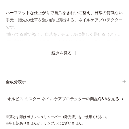
ハーフマットな仕上がりで自爪をきれいに整え、日常の何気ない
手元・指先の仕草を魅力的に演出する、ネイルケアプロテクター
です。
“塗ってる感”がなく、自爪をナチュラルに美しく見せる（01）。
使い方は簡単、爪にそのままひと塗りするだけ。スピーディマッ
ト処方ですばやく乾き、何かと目に触れがちな指先に、さり気な
続きを見る
く信頼感を宿します。
【色説明】
（01）：”塗ってる感”を感じさせない、ほんのり血色感を与え清
全成分表示
潔感のある好印象な手元へ導くくすみピンク
オルビス ミスター ネイルケアプロテクターの商品Q&Aを見る
【ご使用方法】
①使用前にビンを軽く振ります。
②筆と軸についた液をビンの口元でしごき、量を調整してから自
※落とす際はポリッシュリムーバー（除光液）をご使用ください。
爪に直接塗ります。2度塗りすると、より美しい仕上がりになり
※申し訳ありませんが、サンプルはございません。
ます。