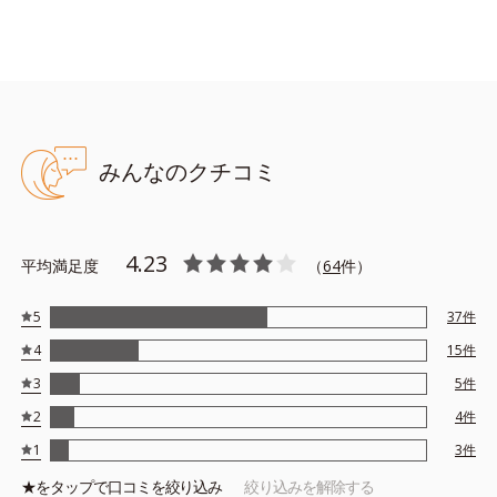
●無香料 ●酸化しやすい油分不使用 ●スピーディマット処方*1＝素
早くセミマットな質感に乾いて、爪を補強する処方
*1＝アクリル酸アルキルコポリマー、シリカ、メタクリル酸メチル
みんなのクチコミ
クロスポリマー、ニトロセルロース
4.23
平均満足度
（
64
件）
5
37
件
4
15
件
3
5
件
2
4
件
1
3
件
★を
タップ
で口コミを絞り込み
絞り込みを解除する