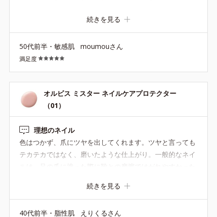
れにくくなります。手持ちのマニュキュアのつや消しにも
続きを見る
なります。
50代前半・敏感肌
moumouさん
満足度
オルビス ミスター ネイルケアプロテクター
（01）
理想のネイル
色はつかず、爪にツヤを出してくれます。ツヤと言っても
テカテカではなく、磨いたような仕上がり。一般的なネイ
ルは、足の爪に塗った際に靴との摩擦ではがれやすかった
のですが、このネイルは剥がれることもなく、長持ちなの
続きを見る
も嬉しいです。
40代前半・脂性肌
えりくるさん