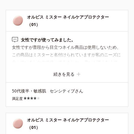
オルビス ミスター ネイルケアプロテクター
（01）
女性ですが使ってみました。
女性ですが普段から目立つネイル商品は使用しないため、
この商品はミスターと名付けられていますが私のニーズに
合っていましたので使ってみました。 臭いが強くなくて、
一度塗りで塗った後のベタつきもなくサラッとしていて、
続きを見る
ベタつかないように気を遣わなくても良いです。 元の爪よ
りも多少ツヤが出ましたが、いかにも塗っているという見
50代後半・敏感肌
センシティブさん
た目でもなく自然です。 全体的な使用感は気に入りました
満足度
が、ミスターというネーミングのためか塗った後の爪の色
が多少血色悪く見えます。 もう少しピンク寄りのお色味の
商品が作られる事を希望します。 男女でネイル商品を分け
オルビス ミスター ネイルケアプロテクター
るのは何故でしょうか。 女性にもこのような使い易い商品
（01）
を作っていただきたいです。