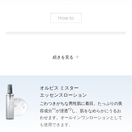
How to
続きを見る
オルビス ミスター
エッセンスローション
ごわつきがちな男性肌に着目。たっぷりの美
*1
*2
顔全体をぬらします。手のひらに適量（約２cm）をとり、水ま
容成分
が浸透
し、肌をなめらかにうるお
わせます。オールインワンローションとして
たはぬるま湯でよく泡立ててから洗顔し、その後しっかり洗い流
も使用できます。
してください。