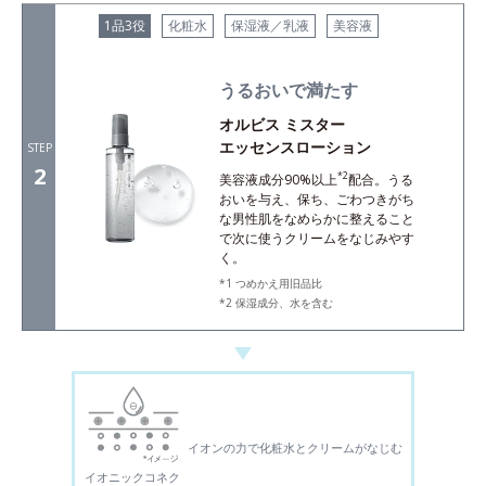
1品3役
化粧水
保湿液／乳液
美容液
うるおいで満たす
オルビス ミスター
エッセンスローション
STEP
2
*2
美容液成分90%以上
配合。うる
おいを与え、保ち、ごわつきがち
な男性肌をなめらかに整えること
で次に使うクリームをなじみやす
く。
つめかえ用旧品比
保湿成分、水を含む
イオンの力で化粧水とクリームがなじむ
イオニックコネク