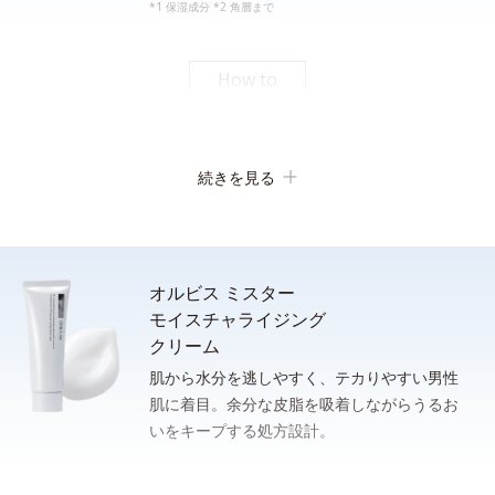
*1 保湿成分 *2 角層まで
*シェービングフォームとしてご使用になる場合は、洗面器等の器に適量をとり、水または
ぬるま湯を通常の５倍程度加えてよく薄めてから、泡立てネット等で充分に泡立てて使用
してください。
How to
素早い泡立ち
続きを見る
オルビス ミスター
モイスチャライジング
クリーム
肌から水分を逃しやすく、テカりやすい男性
肌に着目。余分な皮脂を吸着しながらうるお
洗顔後、清潔な手のひらに適量（ポンプ２プッシュまたは、100
いをキープする処方設計。
さっと泡立てられるもっちり濃密泡。忙しい朝のスキンケア時間
円硬貨１枚程度）をとり、下から上へ、包み込むように肌にやさ
の短縮に。
しくなじませます。
* 従来品とミスターフォーミングウォッシュの１％水溶液をメスシリンダーにそれぞれ測