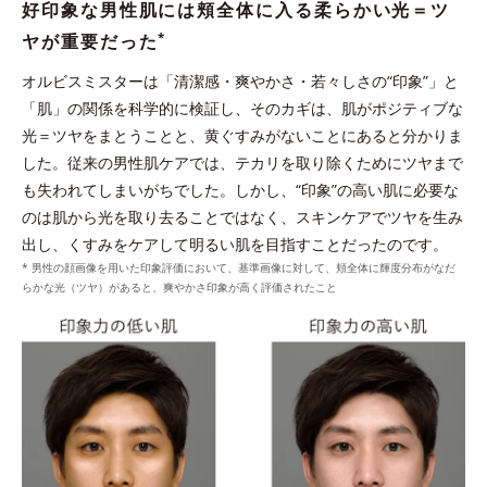
好印象な男性肌には頬全体に入る柔らかい光＝ツ
炭の約1.2倍の皮脂吸着能力がある“皮脂吸着微粒
*
ヤが重要だった
イオンの力でなじむ
*3
子”を配合。化粧水の浸透
を阻む余分な皮脂や汚れ
オルビスミスターは「清潔感・爽やかさ・若々しさの“印象”」と
を吸着洗浄。
与える
「肌」の関係を科学的に検証し、そのカギは、肌がポジティブな
*1 皮脂吸着微粒子と炭を各2gとり、人工皮脂に滴下した際に吸油した量を
光＝ツヤをまとうことと、黄ぐすみがないことにあると分かりま
測定する。N＝3, P<0.05, student t-test ＜ポーラ化成研究所調べ＞
した。従来の男性肌ケアでは、テカリを取り除くためにツヤまで
*2 ケイ酸Ａｌ・Ｍｇ（洗浄成分）
も失われてしまいがちでした。しかし、“印象”の高い肌に必要な
*3 角層まで
のは肌から光を取り去ることではなく、スキンケアでツヤを生み
出し、くすみをケアして明るい肌を目指すことだったのです。
* 男性の顔画像を用いた印象評価において、基準画像に対して、頬全体に輝度分布がなだ
らかな光（ツヤ）があると、爽やかさ印象が高く評価されたこと
整える
プラスに帯電したローションの膜に、クリームに配合
ウォッシュのうるおいキャッチ膜がローションのうる
されたマイナスに帯電したダブルプロテクトパウダー
*2
おいをキャッチし浸透
。
*
が引き寄せ合ってなじむ。
*1 シクロヘキサンジカルポン酸ビスエトキシジグリコール
*タルク、ステアロイルグルタミン酸2Na、水酸化AI＝皮脂を吸着しうるお
*2 角層まで
いを保つ成分