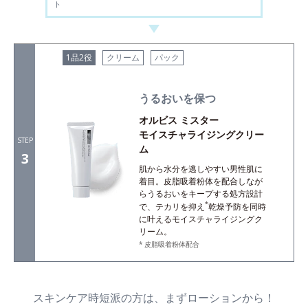
ト
1品2役
クリーム
パック
うるおいを保つ
オルビス ミスター
モイスチャライジングクリー
STEP
ム
3
肌から水分を逃しやすい男性肌に
着目。皮脂吸着粉体を配合しなが
らうるおいをキープする処方設計
*
で、テカリを抑え
乾燥予防を同時
に叶えるモイスチャライジングク
リーム。
皮脂吸着粉体配合
スキンケア時短派の方は、まずローションから！