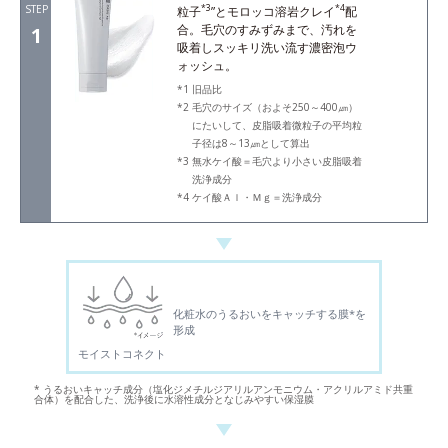
STEP
*3
*4
粒子
”とモロッコ溶岩クレイ
配
合。毛穴のすみずみまで、汚れを
1
吸着しスッキリ洗い流す濃密泡ウ
ォッシュ。
旧品比
毛穴のサイズ（およそ250～400㎛）
にたいして、皮脂吸着微粒子の平均粒
子径は8～13㎛として算出
無水ケイ酸＝毛穴より小さい皮脂吸着
洗浄成分
ケイ酸Ａｌ・Ｍｇ＝洗浄成分
化粧水のうるおいをキャッチする膜*を
形成
モイストコネクト
* うるおいキャッチ成分（塩化ジメチルジアリルアンモニウム・アクリルアミド共重
合体）を配合した、洗浄後に水溶性成分となじみやすい保湿膜