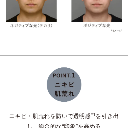
*
うるおいキャッチ膜
を形成し、ローションのうるお
いキャッチ体勢を整える。
保つ
維持する
*うるおいキャッチ成分（塩化ジメチルジアリルアンモニウム・アクリルア
ミド共重合体液）を配合した、洗浄後に水溶性成分となじみやすい保湿膜
ダブルプロテクトパウダーが肌上に均一に整列。長時
間うるおいを保持し、余分な皮脂を吸着し、テカリを
予防。
*
プラスに帯電したイオニックコラーゲン
配合の保湿
膜を形成。与えたうるおいをしっかりキープ！
*1
ニキビ・肌荒れを防いで透明感
を引き出
*水溶性コラーゲン液（魚起源）＝保湿成分
し、総合的な“印象”を高める