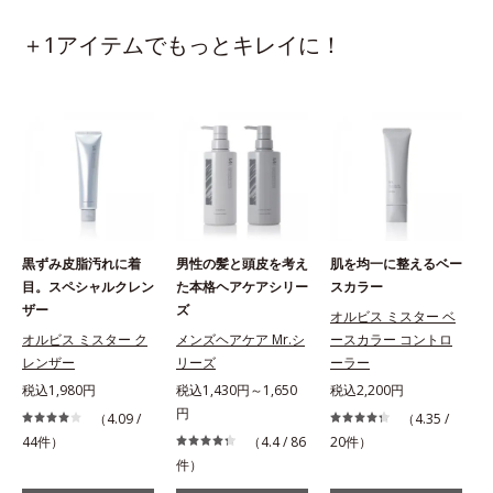
＋1アイテムでもっとキレイに！
黒ずみ皮脂汚れに着
男性の髪と頭皮を考え
肌を均一に整えるベー
目。スペシャルクレン
た本格ヘアケアシリー
スカラー
ザー
ズ
オルビス ミスター ベ
オルビス ミスター ク
メンズヘアケア Mr.シ
ースカラー コントロ
レンザー
リーズ
ーラー
税込1,980円
税込1,430円～1,650
税込2,200円
円
（4.09 /
（4.35 /
44件）
（4.4 / 86
20件）
件）