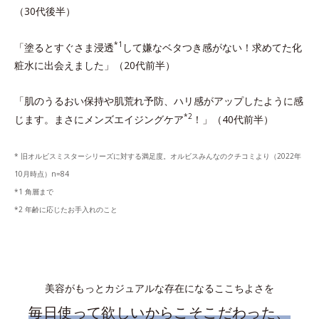
（30代後半）
*1
「塗るとすぐさま浸透
して嫌なベタつき感がない！求めてた化
粧水に出会えました」（20代前半）
「肌のうるおい保持や肌荒れ予防、ハリ感がアップしたように感
*2
じます。まさにメンズエイジングケア
！」（40代前半）
* 旧オルビスミスターシリーズに対する満足度。オルビスみんなのクチコミより（2022年
10月時点）n=84
*1 角層まで
*2 年齢に応じたお手入れのこと
美容がもっとカジュアルな存在になるここちよさを
毎日使って欲しいからこそこだわった、