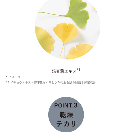
*1
銀杏葉エキス
* イメージ
*1 イチョウエキス＝好印象なハリとツヤのある肌を目指す保湿成分