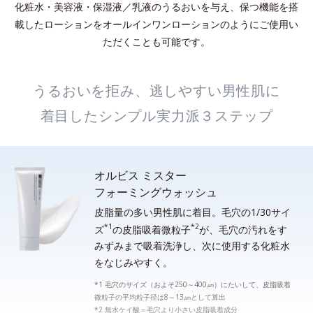
化粧水・美容液・保湿液／乳液のうるおいを与え、保つ機能を搭
載したローションをオールインワンローションのようにご使用い
ただくことも可能です。
うるおいを拒み、逃しやすい男性肌に
着目したシンプル実力派３ステップ
オルビス ミスター
フォーミングウォッシュ
皮脂量の多い男性肌に着目。毛穴の1/30サイ
*1
*2
ズ
の皮脂吸着微粒子
が、毛穴の汚れをす
みずみまで吸着洗浄し、次に使用する化粧水
をなじみやすく。
*1 毛穴のサイズ（およそ250～400㎛）にたいして、皮脂吸着
微粒子の平均粒子径は8～13㎛として算出
*2 無水ケイ酸＝毛穴より小さい皮脂吸着成分