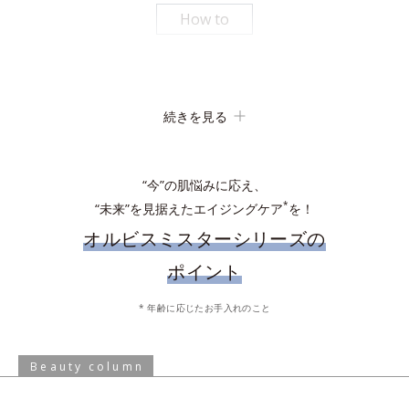
りとり、上下に強く3回振ったときの泡の嵩目盛りを測定する。N＝3, P<0.05, student t-
How to
test ＜ポーラ化成研究所調べ＞
パシャっとはじけるローション
続きを見る
吸着洗浄
“今”の肌悩みに応え、
*
“未来”を見据えたエイジングケア
を！
オルビスミスターシリーズの
ポイント
化粧水で肌を整えた後、手のひらに適量とり、顔全体にやさしく
* 年齢に応じたお手入れのこと
なじませます。乾燥の気になる目元やシェービング後などは、適
手からこぼれないジェル状ローション。軽やかな使い心地ですべ
量を付け足してください。
すべなめらか肌に。
Beauty column
* 保湿成分、水を含む