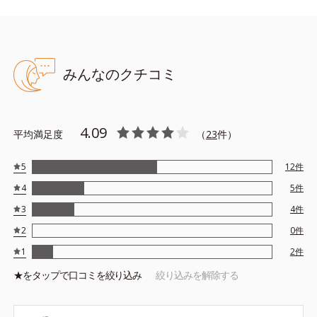
●ヒアルロン酸※3＝唇にうるおいを与える保湿成分
●ミツロウ＝唇のうるおいを保つ成分
●モイストキープ処方＝唇のうるおいを保つ処方
※アレルギーテスト済み（すべての人にアレルギーが起きないとい
うわけではありません。）
みんなのクチコミ
※1 センブリエキス、ビワ葉エキス、カミツレ花エキス ※2 加
水分解コラーゲン ※3 ヒアルロン酸Na
※アレルギーテスト済＝全ての方にアレルギーが起こらないという
4.09
平均満足度
（
23
件）
ことではありません。
5
12
件
4
5
件
3
4
件
2
0
件
1
2
件
★を
タップ
で口コミを絞り込み
絞り込みを解除する