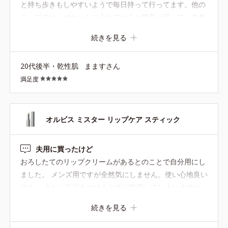
と持ち歩きもしやすいようで毎日持って行ってます。他の
リップでは、ポケットに入れておくと勝手に回って、中身
が出るのが嫌だそうです。見た目もスタイリッシュでかっ
続きを見る
こいいですね、高級感もあります。 塗ると唇の荒れもおさ
まるようです。 少し抑えた値段で、詰め替えがあれば嬉し
20代後半・乾性肌
まますさん
いです！！！ぜひ詰め替えを！ご検討お願いします！！！
満足度
オルビス ミスター リップケア スティック
夫用に買ったけど
おろしたてのリップクリームがあるとのことで自分用にし
ました。 メンズ用ですが全然気にしません。使い心地良い
です。 上から口紅をつけるとすぐ乾燥してしまいますが、
こまめにリップを塗れば保湿力は十分だと思います。
続きを見る