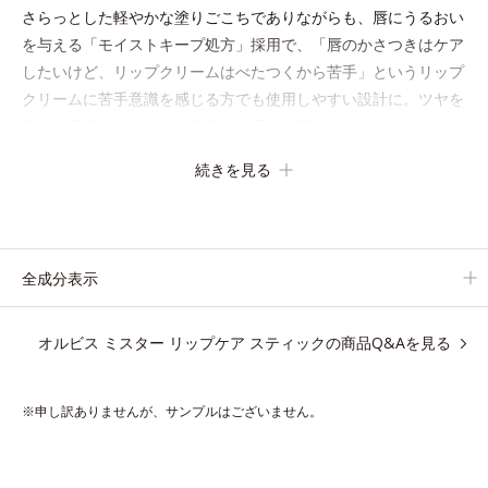
さらっとした軽やかな塗りごこちでありながらも、唇にうるおい
を与える「モイストキープ処方」採用で、「唇のかさつきはケア
したいけど、リップクリームはべたつくから苦手」というリップ
クリームに苦手意識を感じる方でも使用しやすい設計に。ツヤを
抑えた質感で、自然で好印象な口元へと導きます。
3種の植物性保湿成分を組み合わせた「MULTI-３※」を配合。さ
続きを見る
らに、ミツロウ、ヒアルロン酸、コラーゲン配合で、唇にうるお
いを与えます。
※センブリエキス、ビワ葉エキス、カミツレ花エキス：唇にうる
全成分表示
おいを与える保湿成分
オルビス ミスター リップケア スティックの商品Q&Aを見る
●無香料、無着色 ●酸化しやすい油分不使用
※申し訳ありませんが、サンプルはございません。
●MULTI-3※1＝血色感のある唇に着目した唇にうるおいを与える保
湿成分
●コラーゲン※2＝唇にうるおいを与える保湿成分