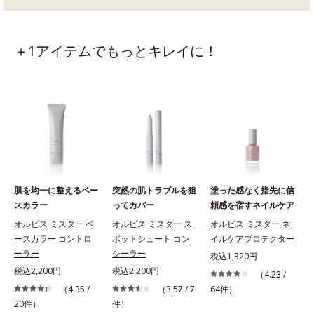
＋1アイテムでもっとキレイに！
肌を均一に整えるベー
突然の肌トラブルを狙
塗った感なく指先に信
スカラー
ってカバー
頼感を宿すネイルケア
オルビス ミスター ベ
オルビス ミスター ス
オルビス ミスター ネ
ースカラー コントロ
ポットシュート コン
イルケアプロテクター
ーラー
シーラー
税込1,320円
税込2,200円
税込2,200円
（4.23 /
（4.35 /
（3.57 / 7
64件）
20件）
件）