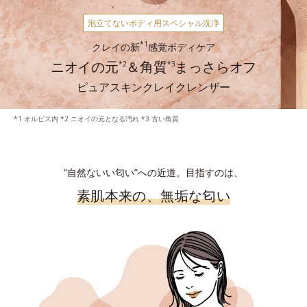
泡立てないボディ用スペシャル洗浄
*1
クレイの新
感覚ボディケア
ニオイの元
＆角質
まっさらオフ
*2
*3
ピュアスキンクレイクレンザー
*1 オルビス内 *2 ニオイの元となる汚れ *3 古い角質
“自然ないい匂い”への近道。目指すのは、
素肌本来の、無垢な匂い