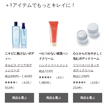
＋1アイテムでもっとキレイに！
ニキビに負けないボデ
べたつかない保湿ハン
心とからだをやさしく
ィへ
ドクリーム
包むボディクリーム
オルビス クリアボデ
ハンドトリートメント
リリースバイタッチ
ィシリーズ
ボディクリーム
税込723円
税込880円～1,430円
税込2,200円
（4.5 /
（4.35 /
1,985件）
（4.58 /
552件）
232件）
商品を選ぶ
商品を選ぶ
商品を選ぶ