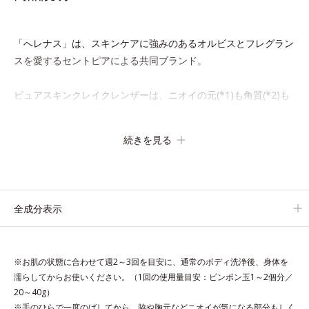
「へレナス」は、スキンケアに強みのあるオルビスとフレグラン
スを愛するセントピアによる共同ブランド。
ピュアスキンクレイクレンザーは、ニオイの元(*1)も角質(*2)も
まっさらにオフするボディクレンザーです。
気になるニオイ、ごわつきの元となるのは、皮脂と古い角質。
続きを見る
汚れの吸着力が強い3種のクレイ配合(*3)で、皮脂や古い角質、
毛穴汚れまでスッキリ落として、ずっと触れていたくなるよう
な、しっとりうるおったなめらかな素肌に整えます。
脇や胸元、膝、かかとなどのニオイや角質が気になる部位に、週
全成分表示
2～3回を目安にお使いいただける、スペシャルボディケアアイテ
ムです。
落ち着きと深みを感じさせる、ウッディの香り。
※お肌の状態に合わせて週2～3回を目安に、通常のボディ洗浄後、身体を
濡らしてからお使いください。（1回の使用量目安：ピンポン玉1～2個分／
*1 ニオイの元となる汚れ *2 古い角質 *3 レッドクレイ（イ
20～40g）
ライト、カオリン）配合＝古い角質をからめとる洗浄成分、モロ
※手のひらで一度のばしてから、脇や胸元などニオイが気になる部分もしく