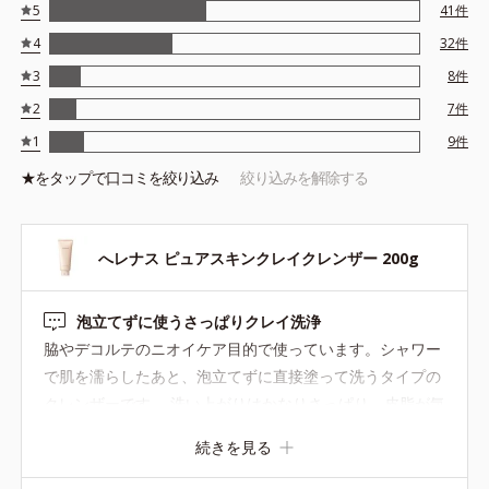
5
41
件
4
32
件
3
8
件
2
7
件
1
9
件
★を
タップ
で口コミを絞り込み
絞り込みを解除する
へレナス ピュアスキンクレイクレンザー 200g
泡立てずに使うさっぱりクレイ洗浄
脇やデコルテのニオイケア目的で使っています。シャワー
で肌を濡らしたあと、泡立てずに直接塗って洗うタイプの
クレンザーです。 洗い上がりはかなりさっぱり。皮脂が気
になる部分もすっきりします。ニオイが気になる季節のボ
続きを見る
ディケアとして取り入れやすいと感じました。 香りはウッ
ディ系でしっかりめ。落ち着いた香りで、好みは分かれそ