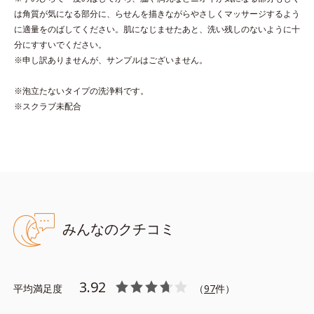
ッコ溶岩クレイ配合＝古い角質をからめとる洗浄成分、ベントナ
は角質が気になる部分に、らせんを描きながらやさしくマッサージするよう
イト配合＝洗浄成分
に適量をのばしてください。肌になじませたあと、洗い残しのないように十
分にすすいでください。
※申し訳ありませんが、サンプルはございません。
※泡立たないタイプの洗浄料です。
●無着色 ●レッドクレイ※１、モロッコ溶岩クレイ＝古い角質をから
※スクラブ未配合
めとる洗浄成分、●流紋岩末＝毛穴汚れ吸着成分、●皮脂吸着成分※
２＝ニオイの元の皮脂を吸着する成分、●チャ葉エキス＝植物性保湿
成分、●エジプチアカアミノ※３＝保湿成分、●シラカバエキス※４
＝植物性保湿成分
※１イライト、カオリン ※２ラウリン酸ポリグリセリルー１０
※３ポリグルタミン酸Na ※４シラカバ樹液
※アレルギーテスト済＝全ての方にアレルギーが起こらないという
ことではありません。
みんなのクチコミ
3.92
平均満足度
（
97
件）