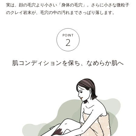
実は、顔の⽑⽳より⼩さい「⾝体の⽑⽳」。さらに⼩さな微粒⼦
のクレイ岩末が、⽑⽳の中の汚れまでさっぱり落します。
POINT
2
肌コンディションを保ち、なめらか肌へ