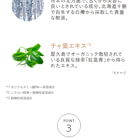
*1 ポリグルタミン酸Na＝保湿成分
*2 シラカバ樹液＝植物性保湿成分
*3 植物性保湿成分
POINT
3