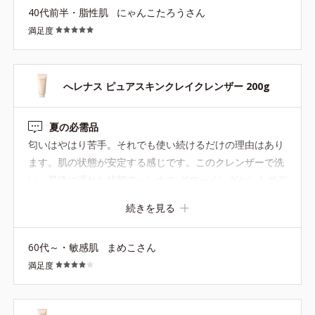
40代前半・脂性肌
にゃんこたろうさん
うですが私は好きです。 洗い流す際、壁や床に飛びやすい
満足度
ので、シャワー等で流すのをお忘れ無く。 さっぱりした洗
い上がりが好きな方や、部分的なニオイケアをしたい方に
向いていると思います。
へレナス ピュアスキンクレイクレンザー 200g
夏の必需品
匂いはやはり苦手。それでも使い続けるだけの理由はあり
ます。肌の状態が安定する感じです。このクレンザーで洗
い、最後に濡れた状態でへレナス グローイングセントボデ
ィオイル DS13（For Dry Type） を塗り、シャワーでサッ
続きを見る
と流して拭き取ります。いつまでも香ってとても気分が良
くなります。
60代～・敏感肌
まめこさん
満足度