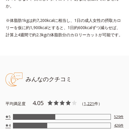
か。
※体脂肪1kgは約7,200kcalに相当し、1日の成人女性の摂取カロ
リーを仮に約1,900kcalとすると、1日約600kcalずつ減らせば、
計算上4週間で約2.3kgの体脂肪分のカロリーカットが可能です。
みんなのクチコミ
4.05
平均満足度
（
1,221
件）
5
529
件
4
426
件