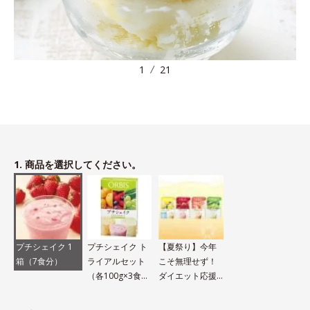
1
21
1. 商品を選択してください。
プチシェイク 1
プチシェイク ト
【夏祭り】今年
箱（7食分）
ライアルセット
こそ無理せず！
（各100g×3食
ダイエット応援
分）
セット