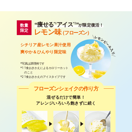
“痩せる
アイス
”
*1
*2
数量
が限定復活！
レモン
味
限定
（フローズン）
シチリア産レモン果汁使用
爽やか＆ひんやり限定味
*写真は調理例です
*1
1食おきかえによるカロリーカット
のこと
*2 1食おきかえのアイスタイプです
フローズンシェイクの作り方
混ぜるだけで簡単！
アレンジいろいろ飽きずに続く