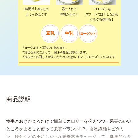
6時間以上凍らせて
器に入れて
フローズンを
よくもみほぐす
牛乳をそそぐ
スプーンでほぐしながら
ぐるぐる混ぜる！
豆乳
牛乳
ヨーグルト
*ヨーグルト・豆乳でも作れます。
*混ぜるものによって、風味や食感が異なります。
*凍らせてお召し上がりいただけるのはレモン（フローズン）のみです。
商品説明
食事とおきかえるだけで簡単にカロリーを抑えつつ、果実のいい
ところをまるごと使って栄養バランスUP。食物繊維やビタミ
ン、鉄分などの不足しがちな栄養素をチャージして、健康的なダ