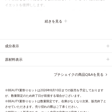
イエットを後押しします。
さらに牛乳以外に、豆乳やヨーグルトにも混ぜることができ、気
分や摂りたい栄養、空腹具合に合わせて食べ方のアレンジは自由
続きを見る
自在！
自然な果実の味を活かした美味しさで、ハッピーなダイエットを
目指します。
成分表示
* ビタミンA、B1、B2、B6、B12、C、D、E、ナイアシン、パ
ントテン酸、葉酸
原材料表示
各商品の詳しい情報は商品ページをご覧ください。
・BEAUTY夏祭りは、
こちら
プチシェイクの商品Q&Aを見る
※BEAUTY夏祭りセットは2026年8月10日までの販売を予定しております
が、数量限定のため終了日が前後する場合がございます。
※BEAUTY夏祭りセットは数量限定です。在庫がなくなり次第、販売終了と
させていただきます。売り切れの際はご了承ください。