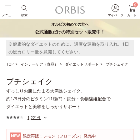
0
メニュー
検索
マイページ
カート
オルビス初めての方へ
公式通販だけの特別セット販売中！
※健康的なダイエットのために、適度な運動を取り入れ、1日
の総カロリー量を意識してください。
TOP
インナーケア（食品）
ダイエットサポート
プチシェイク
プチシェイク
ずっしりお腹にたまる大満足シェイク。
約1/3日分のビタミン11種(*)・鉄分・食物繊維配合で
ダイエットと美容をしっかりサポート
1,221件
限定再販！レモン（フローズン）発売中
NEW