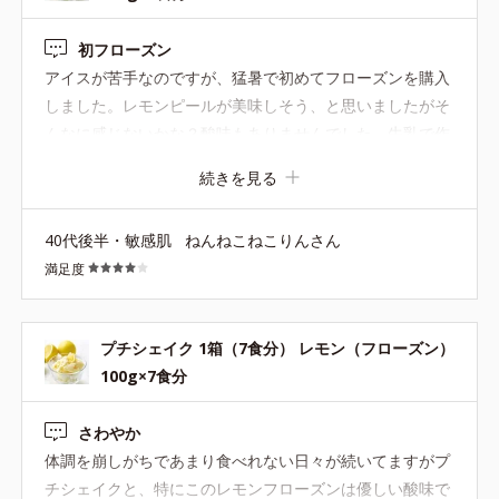
初フローズン
アイスが苦手なのですが、猛暑で初めてフローズンを購入
しました。レモンピールが美味しそう、と思いましたがそ
んなに感じないかな？酸味もありませんでした。牛乳で作
るとsweetsみたいでした。ヨーグルトと混ぜたら酸味が程
続きを見る
よくなりお腹にもたまります。豆乳は溶けにくいかな? 甘
酸っぱさを期待し3個購入しましたが、これはこれで美味
40代後半・敏感肌
ねんねこねこりんさん
しかったので、リピ予定です。人工甘味料が入ってなけれ
満足度
ば☆5。
プチシェイク 1箱（7食分） レモン（フローズン）
100g×7食分
さわやか
体調を崩しがちであまり食べれない日々が続いてますがプ
チシェイクと、特にこのレモンフローズンは優しい酸味で