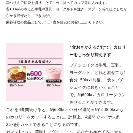
③ハサミで個袋を切り、たて半分に折ってカップ等に入れます。
④100ｍlの冷えた牛乳や豆乳、ヨーグルトを注ぎ、スプーン等でほぐしなが
らかき混ぜたら、できあがり。
栄養補助の食品として、1日1食を目安にお召し上がり下さい。
1食おきかえるだけで、カロリ
ーをしっかり抑えます
プチシェイクは牛乳、豆乳、
ヨーグルト、どれと混ぜても1
食分150kcal前後。1食をプチ
シェイクにおきかえること
で、約600kcalカロリーダウン
させることができます。
これを4週間続けると、約600kcal×7日×4週間＝約16,800kcalも
のカロリーをカットすることに。計算上、4週間でマイナス約
2.3kg分カットできることになるのです。
ガマンしない、美味しいダイエット。あなたも始めてみません