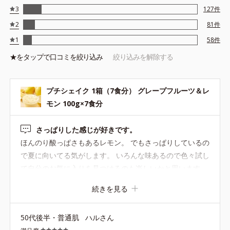
3
127
件
2
81
件
1
58
件
★を
タップ
で口コミを絞り込み
絞り込みを解除する
プチシェイク 1箱（7食分） グレープフルーツ＆レ
モン 100g×7食分
さっぱりした感じが好きです。
ほんのり酸っぱさもあるレモン。 でもさっぱりしているの
で夏に向いてる気がします。 いろんな味あるので色々試し
て自分のお気に入りを見つけるのも楽しいかと思います。
続きを見る
50代後半・普通肌
ハルさん