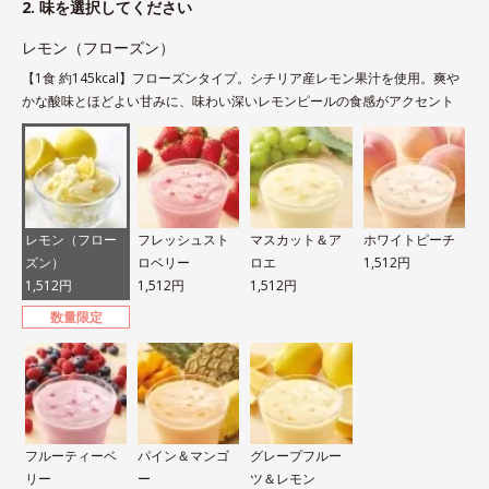
2. 味を選択してください
レモン（フローズン）
【1食 約145kcal】フローズンタイプ。シチリア産レモン果汁を使用。爽や
かな酸味とほどよい甘みに、味わい深いレモンピールの食感がアクセント
レモン（フロー
フレッシュスト
マスカット＆ア
ホワイトピーチ
ズン）
ロベリー
ロエ
1,512円
1,512円
1,512円
1,512円
数量限定
フルーティーベ
パイン＆マンゴ
グレープフルー
リー
ー
ツ＆レモン