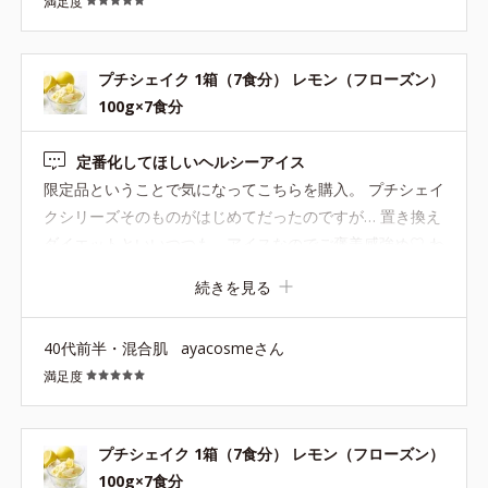
満足度
プチシェイク 1箱（7食分） レモン（フローズン）
100g×7食分
定番化してほしいヘルシーアイス
限定品ということで気になってこちらを購入。 プチシェイ
クシリーズそのものがはじめてだったのですが… 置き換え
ダイエットといいつつも、アイスなのでご褒美感強め♡ わ
りとずしっとお腹にたまってくれるので、美味しいアイス
続きを見る
を食べながらしっかりと空腹感を抑えてくれてる気がしま
す。 爽やかなレモン味もとっても美味しいので、年中食べ
40代前半・混合肌
ayacosmeさん
たいです。定番化希望♡
満足度
プチシェイク 1箱（7食分） レモン（フローズン）
100g×7食分