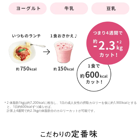
＊2 体脂肪1kgは約7,200kcalに相当し、1日の成人女性の摂取カロリーを仮に約1,900kcalとする
と、1日約600kcalずつ減らせば、
計算上4週間で約2.3kgの体脂肪分のカロリーカットが可能です。