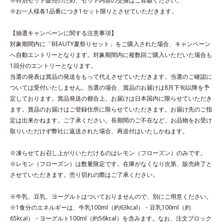
※特別セット販売のため、セット内容の交換はご容赦ください。
※お一人様各1品番につき1セット限りとさせていただきます。
【抽選キャンペーンに関する注意事項】
対象期間内に「BEAUTY夏祭りセット」をご購入された場合、キャンペーン
へ自動エントリーとなります。対象期間内に複数回ご購入いただいた場合も
1回分のエントリーとなります。
当選の発表は賞品の発送をもって代えさせていただきます。当選のご確認に
ついては受付いたしません。当選の場合、賞品のお届けは8月下旬以降を予
定しております。賞品発送の都合上、お届けは日本国内に限らせていただき
ます。賞品のお届けはご登録住所に限らせていただきます。お届け先のご指
定は出来かねます。ご了承ください。長期間のご不在など、お品物をお受け
取りいただけず弊社に返送された場合、再送付はいたしかねます。
※凍らせてお召し上がりいただけるのはレモン（フローズン）のみです。
※レモン（フローズン）は数量限定です。在庫がなくなり次第、販売終了と
させていただきます。売り切れの際はご了承ください。
※牛乳、豆乳、ヨーグルトはついておりませんので、別にご用意ください。
※1食分のエネルギーは、牛乳100ml（約63kcal）・豆乳100ml（約
65kcal）・ヨーグルト100ml（約56kcal）を含みます。なお、注文ブロック