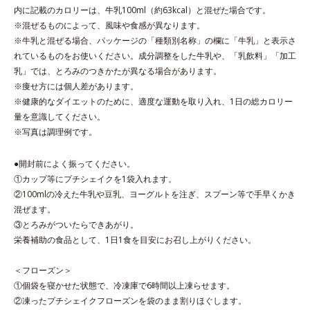
内に記載のカロリーは、牛乳100ml（約63kcal）と混ぜた場合です。
※混ぜるものによって、風味や食感が異なります。
※牛乳と混ぜる場合、パッケージの「種類別名称」の欄に「牛乳」と表示さ
れているものをお使いください。成分調整をした牛乳や、「乳飲料」「加工
乳」では、とろみのつきかたが異なる場合があります。
※痩せ方には個人差があります。
※健康的なダイエットのために、適度な運動を取り入れ、1日の総カロリー
量を意識してください。
※写真は調理例です。
●開封前によく振ってください。
①カップ等にプチシェイクを1袋入れます。
②100mlの冷えた牛乳や豆乳、ヨーグルトを注ぎ、スプーン等で手早くかき
混ぜます。
③とろみがついたらできあがり。
栄養補助の食品として、1日1食を目安にお召し上がりください。
＜フローズン＞
①個袋を寝かせた状態で、冷凍庫で6時間以上凍らせます。
②凍ったプチシェイクフローズンを袋のまま割りほぐします。