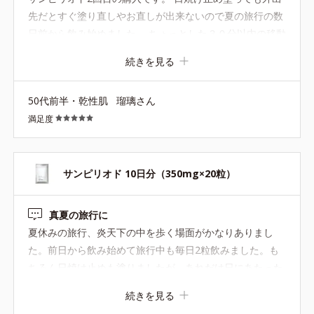
行したご一家の旦那さんは結構焼けてシャツの跡がくっき
先だとすぐ塗り直しやお直しが出来ないので夏の旅行の数
り。日焼け止めの併用もありましたがやっぱり飲んどいて
日前から飲み始めました。 ちょっとした３０分以内の移動
よかったーと再認識。あと、帰り際にアームカバー（UV仕
でも日焼け止め塗って帽子を被り日傘を差して全身日焼け
続きを見る
様）がずり下がっており、結構露出していたことに気づい
の防備しても色白なのですぐ赤みが出ます。 まだ飲み始め
たのですが、こちらも大丈夫でした。ここは油断していた
たばかりですが続けて飲んでみたいと思いました。10日分
のでサンピリオドに助けられました。40代、紫外線ですぐ
50代前半・乾性肌
瑠璃さん
だと使い切れるのでお試しには良かったです。私のこの夏
にダメージを受ける年齢なので内側からも紫外線対策とし
満足度
のお守りサプリです。
て今年も取り入れたいです。
サンピリオド 10日分（350mg×20粒）
真夏の旅行に
夏休みの旅行、炎天下の中を歩く場面がかなりありまし
た。前日から飲み始めて旅行中も毎日2粒飲みました。も
ちろん日焼け止めも塗りましたが、あれだけ日にあたった
のに焼けなかったと思います。サプリを飲んでる安心感も
続きを見る
あって旅の間も楽しめました♪ お値段が高いので必要な時