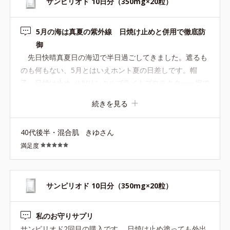
サンピリオド 10日分（350mg×20粒）
5月の海は真夏の紫外線 日焼け止めと併用で徹底防
御
先日快晴真夏日の海辺で半日過ごしてきました。遮るも
のも何もない、5月とはいえホント夏の日差しです。帽
子、日焼け止め（UVリンクルブライトプロテクター一択で
す！）はもちろん、昨年の残りが一袋あったのを思い出
続きを見る
し、半年ぶりに引っ張り出してきました。 サンピリオド
は紫外線ににさらされている間と、日焼けダメージが出る
40代後半・混合肌
きゆさん
までの間、有用成分をとどめておきたいので、子供の運動
満足度
会や子供会のイベントなど、ほぼ一日中外に居ることが想
定される日の前日の夜に一粒、当日2粒、翌朝1粒のサンド
イッチ方式でとっていました。結果今まで失敗なし、なの
で今回も同様に飲みました。本当はこの時期から毎日継続
サンピリオド 10日分（350mg×20粒）
的に飲んでおきたいのですが私にはちょっとお高いので。
今回も逃げ場どころか砂浜がレフ版効果で下からも紫外
私のお守りサプリ
線が襲ってくる環境でしたが、大丈夫でした。ちなみに同
サンピリオド2回目の購入です。 日焼け止め塗っても外出