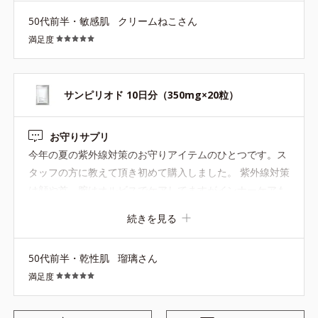
にしか飲めませんが、外出時間が長くなりそうな日には今
50代前半・敏感肌
クリームねこさん
後も飲んで出掛けようと思います！
満足度
サンピリオド 10日分（350mg×20粒）
お守りサプリ
今年の夏の紫外線対策のお守りアイテムのひとつです。ス
タッフの方に教えて頂き初めて購入しました。 紫外線対策
は顔や首、腕はオルビスでケアしてますがインナーケアも
大切なので飲み続けます。まだ効果や実感は分かりません
続きを見る
が楽しみです。
50代前半・乾性肌
瑠璃さん
満足度