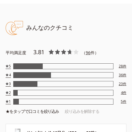
みんなのクチコミ
3.81
平均満足度
（
96
件）
5
28
件
4
36
件
3
23
件
2
4
件
1
5
件
★を
タップ
で口コミを絞り込み
絞り込みを解除する