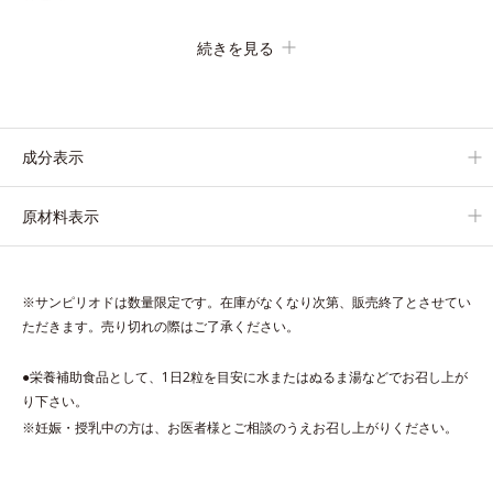
分です。
さらに夏のケアで有名なPLエキスと、欠かせない美容成分ビタ
続きを見る
ミンCもプラス。独自の製法でサポートします。
飲むだけのケアなので、夏対策にありがちな不快感やストレスは
無し！ 時短ケアにもなるため、忙しい方にもおすすめです。
夏を快適に過ごすために早速、毎日2粒（目安）の新習慣を始め
成分表示
ましょう。
原材料表示
* 紫外線などにより失われるビタミンCを中心とした栄養成分の
補給
※サンピリオドは数量限定です。在庫がなくなり次第、販売終了とさせてい
ただきます。売り切れの際はご了承ください。
●栄養補助食品として、1日2粒を目安に水またはぬるま湯などでお召し上が
り下さい。
※妊娠・授乳中の方は、お医者様とご相談のうえお召し上がりください。