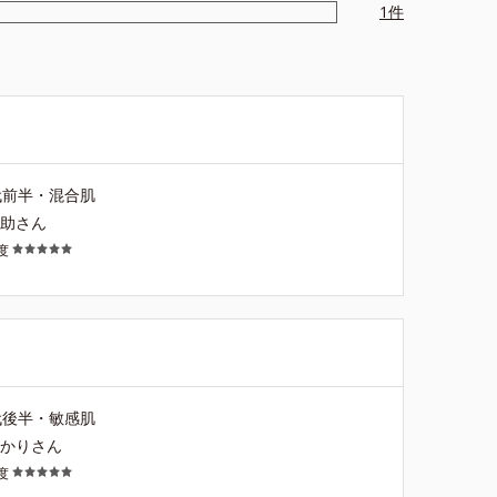
1
件
代前半・混合肌
ー助さん
度
代後半・敏感肌
ーかりさん
度