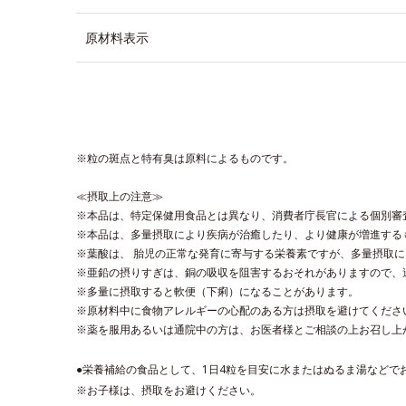
原材料表示
※粒の斑点と特有臭は原料によるものです。
≪摂取上の注意≫
※本品は、特定保健用食品とは異なり、消費者庁長官による個別審
※本品は、多量摂取により疾病が治癒したり、より健康が増進する
※葉酸は、 胎児の正常な発育に寄与する栄養素ですが、多量摂取
※亜鉛の摂りすぎは、銅の吸収を阻害するおそれがありますので、
※多量に摂取すると軟便（下痢）になることがあります。
※原材料中に食物アレルギーの心配のある方は摂取を避けてくださ
※薬を服用あるいは通院中の方は、お医者様とご相談の上お召し上
●栄養補給の食品として、1日4粒を目安に水またはぬるま湯などで
※お子様は、摂取をお避けください。