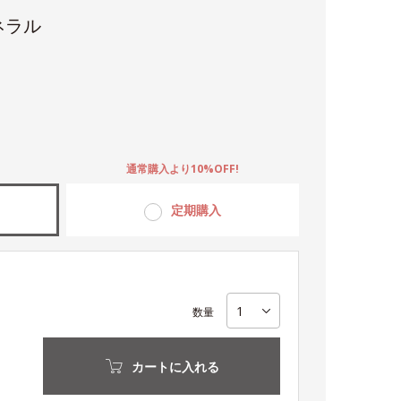
ネラル
。
通常購入より10%OFF!
定期購入
数量
カートに入れる