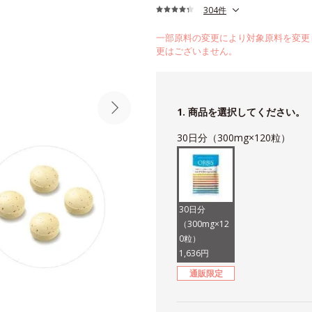
304件
一部原料の変更により対象原料を変更
更はございません。
1. 商品を選択してください。
30日分（300mg×120粒）
30日分
（300mg×12
0粒）
1,636円
通販限定