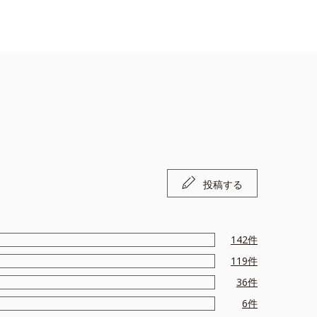
投稿する
142
件
119
件
36
件
6
件