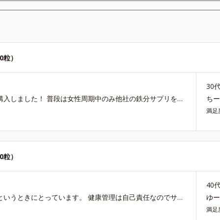
20粒）
30
インナーケアに使えるポイント消費のためにまとめて購入しました！ 普段は女性周期中のみ他社の鉄分サプリを飲んでいます。 こちらのサプリは一日4粒なので、朝晩2粒づつ飲んでいます。 1袋飲み終わったところですが、いつも大量に出てくる女性周期前の顎ポツポツが少なくなった気がします。 また、口内トラブルもこの一カ月できていません。 値段も安く機能を感じたので、これからも続けていきたいです。
ち
満足
20粒）
40
主に息子が摂っていますがたまに栄養足りてないかなというときにとっています。 健康管理は自己責任なのでサプリメントでとって補うのも大切ですね。
ゆ
満足