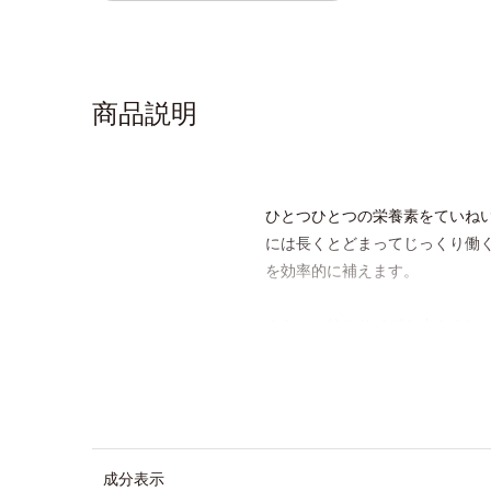
商品説明
ひとつひとつの栄養素をていねい
には長くとどまってじっくり働く
を効率的に補えます。
さらに、粒のサイズを小さくし、
当り55円と、お手ごろ価格なの
忙しい人も、食事が不規則にな
本をしっかり守りましょう！
成分表示