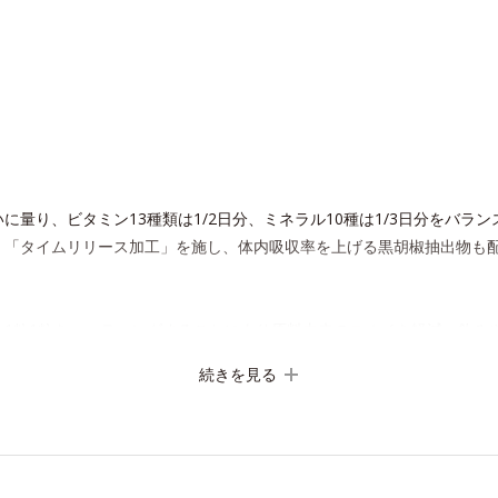
に量り、ビタミン13種類は1/2日分、ミネラル10種は1/3日分をバラ
「タイムリリース加工」を施し、体内吸収率を上げる黒胡椒抽出物も配合
1粒1粒をコーティングすることにより原料由来のニオイを軽減。飲みや
も魅力的です。
続きを見る
りがちな人も、毎日の元気に自信がもてるサプリメントです。マルチビ