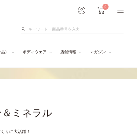
0
検
索
食品）
ボディウェア
店舗情報
マガジン
ン＆ミネラル
づくりに大活躍！