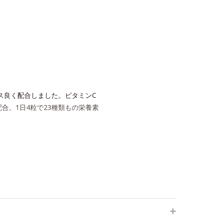
ンス良く配合しました。ビタミンC
。1日4粒で23種類もの栄養素
すさにこだわりました。1日4粒
タミン＆ミネラルで健康な体の基