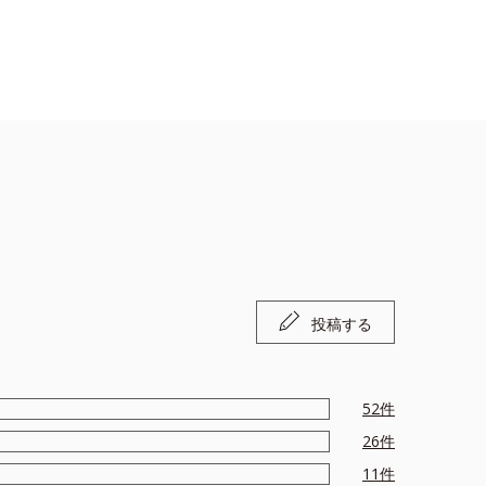
投稿する
52
件
26
件
11
件