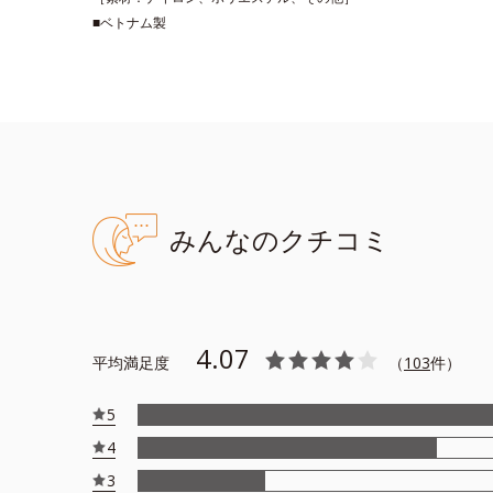
■ベトナム製
みんなのクチコミ
4.07
平均満足度
（
103
件）
5
4
3