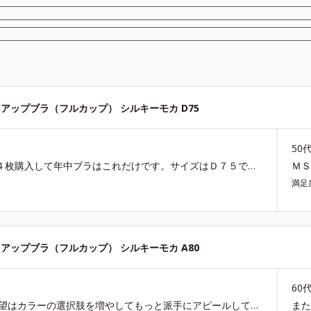
アップブラ（フルカップ） シルキーモカ D75
50
もう何回購入しているか忘れましたが、いつも同時に４枚購入して年中ブラはこれだけです。サイズはＤ７５で、もともとボリュームのある胸なのでフルカップじゃないと心もとないのですが、こちらはワイヤー無しでもしっかり支えてくれるので安心感が違います。お肉もはみ出たりしませんし、私は左右差がある胸ですがパットを入れなくても問題なく着用しています。ワイヤーは洗濯しているうちに変形して徐々に胸が痛くなって来ますが、ワイヤーがないので痛くならず、変形で買い換えなくていい分長持ちします。確かに先がツンとしてしまうしレースも透けるので、薄手のＴシャツなど着るときは中にインナーを着たほうが無難かも？私はあまり気にしませんが人によりますね。こちらを廃番にされたら着けるブラが無くなり大変困りますので、廃番にだけは絶対にしないで下さい！あと、ネイビーなど他のオシャレな色も限定ではなく定番にして頂きたいです。
Ｍ
満足
アップブラ（フルカップ） シルキーモカ A80
60
過去イチでフィットするしズレないしで最高です。 要望はカラーの選択肢を増やしてもっと派手にアピールしてもいいのではないでしょうか。
ま