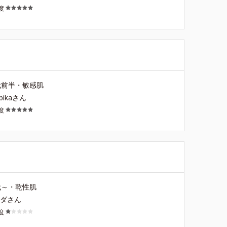
度
代前半・敏感肌
apikaさん
度
代～・乾性肌
マダさん
度