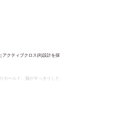
アクティブクロス(R)設計を採
りホールド。脇がすっきりした