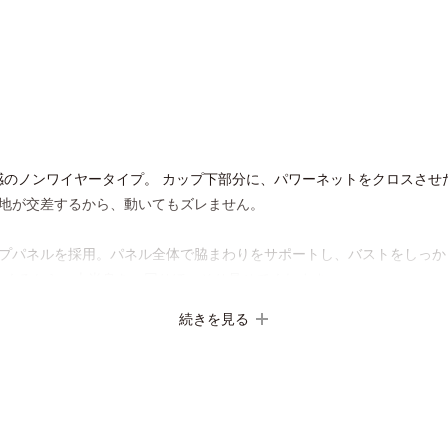
のノンワイヤータイプ。 カップ下部分に、パワーネットをクロスさせた
生地が交差するから、動いてもズレません。
イプパネルを採用。パネル全体で脇まわりをサポートし、バストをしっか
つくるから、上半身を一回りほっそり見せてくれます。
続きを見る
ます。