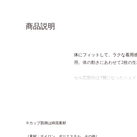
商品説明
体にフィットして、ラクな着用感
用。体の動きにあわせて2枚の
セル芯部分は7層になったシェ
メリハリのある上向きバストを
※価格はサイズによって異なり
※カップ肌側は綿混素材
［素材：ナイロン、ポリエステル、その他］