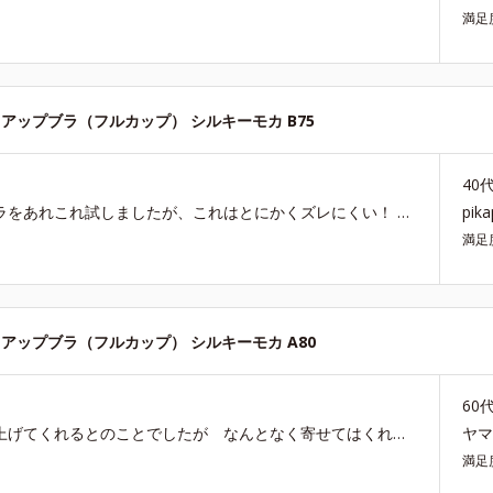
満足
アップブラ（フルカップ） シルキーモカ B75
40
ブラのアンダーがズレるのが悩みです。オルビスのブラをあれこれ試しましたが、これはとにかくズレにくい！ フルカップなので安定感もあり、値段が二倍くらいする他社のセミオーダーブラと遜色ありませんでした。ようやくブラジプシーから解放されました泣 ただ、他の方も書かれていますがカップ部分が薄いので、手持ちのものを入れています。 また、ベージュ以外の色が出たら全色買いたいです！
pik
満足
アップブラ（フルカップ） シルキーモカ A80
60
下がりぎみのバストをキレイに整えてバストの位置を上げてくれるとのことでしたが なんとなく寄せてはくれるもののアイマスクか…ってほどの使用感でした。 体型カバーにはならないです。
ヤ
満足