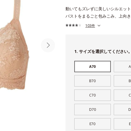
動いてもズレずに美しいシルエット
バストをまるごと包みこみ、上向き
103件
1. サイズを選択してください
A70
A
B70
B
C70
C
D70
D
E70
E