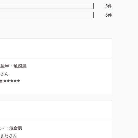
8
件
6
件
代後半・敏感肌
Ｓさん
度
代～・混合肌
たまたさん