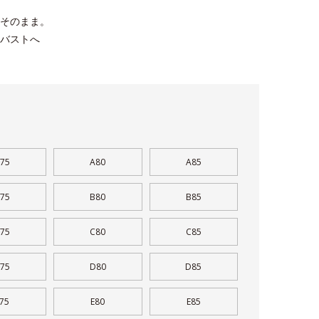
そのまま。
バストへ
。
75
A80
A85
75
B80
B85
75
C80
C85
75
D80
D85
75
E80
E85