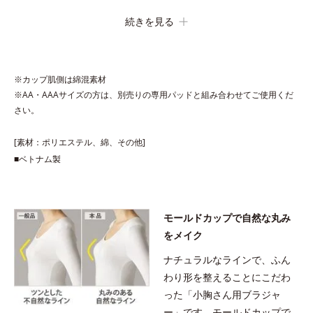
続きを見る
胸にやさしいつけごこち
保型性の高いモールドカップなので、薄いのに美ラインをキープ
します。肌ざわりのよい綿素材で、胸へのやさしさも満点です。
※カップ肌側は綿混素材
※AA・AAAサイズの方は、別売りの専用パッドと組み合わせてご使用くだ
パカパカ浮かない！
さい。
カップの間に伸び止め素材を内蔵しているので、ズレずに安定を
キープします。パカパカ浮くというお悩みも解消し、かがむ時も
[素材：ポリエステル、綿、その他]
胸元が気になりません。
■ベトナム製
このブラジャーはAカップ（パッドなし）のご用意となります。
AA・AAAサイズの方は、別売りの専用パッドをご購入いただ
モールドカップで自然な丸み
き、ブラジャーと組み合わせてご使用ください。
をメイク
・ノンワイヤー・パッテッドブラ 専用パッドは、
こちら
ナチュラルなラインで、ふん
わり形を整えることにこだわ
った「小胸さん用ブラジャ
ー」です。モールドカップで