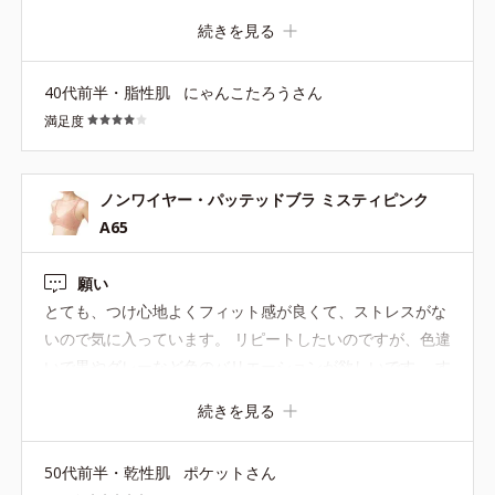
ルで、今のピンクよりの肌色になり、前よりも若干生地が
続きを見る
へたるのが早くなったような…。そこはちょっと残念で
す。 そして、みなさん、クチコミで書いていらっしゃいま
40代前半・脂性肌
にゃんこたろうさん
すが、オルビスさん！どうか黒を出してください！！黒が
満足度
あれば、大概のショーツの黒と合わせられるんです！！(肌
色や、ピンクは色みのバリエーションありすぎて、だいた
い合わないです…) エブリラショーツの黒とも合わせられ
ノンワイヤー・パッテッドブラ ミスティピンク
るし…。無理だったら、今のミスティピンクと色のあうエ
A65
ブリラショーツを出していただくとか… オルビスさん、ど
うか、よろしくお願いします。
願い
とても、つけ心地よくフィット感が良くて、ストレスがな
いので気に入っています。 リピートしたいのですが、色違
いで黒やグレーなど色のバリエーションが欲しいです。 す
ごく待っています。
続きを見る
50代前半・乾性肌
ポケットさん