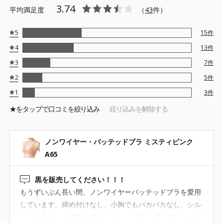
3.74
平均満足度
（
43
件）
5
15
件
4
13
件
3
7
件
2
5
件
1
3
件
★を
タップ
で口コミを絞り込み
絞り込みを解除する
ノンワイヤー・パッテッドブラ ミスティピンク
A65
黒を販売してください！！！
もうずいぶん長い間、ノンワイヤーパッテッドブラを愛用
しています。締め付けなし、小胸でもパカパカなし、シル
エットきれい、が推しポイント。 しばらく前にリニューア