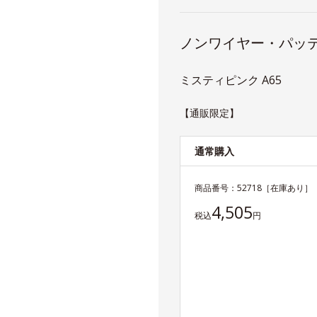
ノンワイヤー・パッ
ミスティピンク A65
【通販限定】
通常購入
商品番号：
52718
［在庫あり］
4,505
税込
円