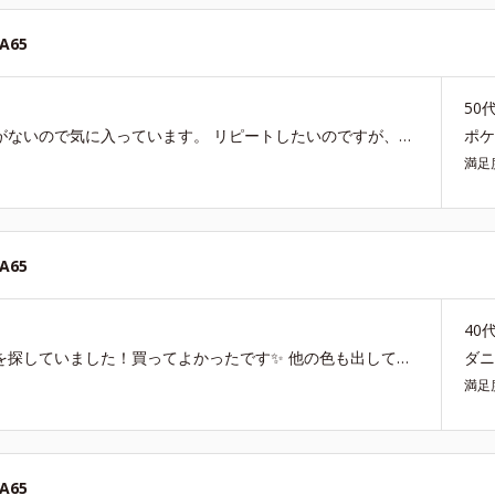
65
50
とても、つけ心地よくフィット感が良くて、ストレスがないので気に入っています。 リピートしたいのですが、色違いで黒やグレーなど色のバリエーションが欲しいです。 すごく待っています。
ポ
満足
65
40
なかなかパカパカしなくて、フィットするブラジャーを探していました！買ってよかったです✨ 他の色も出してくれたら嬉しいです！
ダ
満足
65