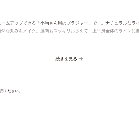
ュームアップできる「小胸さん用のブラジャー」です。ナチュラルなラ
自然な丸みをメイク。脇肉もスッキリおさえて、上半身全体のラインに
ので、薄いのに美ラインをキープします。肌ざわりのよい綿素材で、胸
続きを見る
蔵しているので、ズレずに安定をキープします。パカパカ浮くというお
使用ください。
ドなし）のご用意となります。AA・AAAサイズの方は、別売りの専用
さい。
 専用パッドは、
こちら