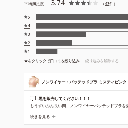
3.74
平均満足度
（
43
件）
5
4
3
2
1
★を
クリック
で口コミを絞り込み
絞り込みを解除する
ノンワイヤー・パッテッドブラ ミスティピンク A
黒を販売してください！！！
続きを見る