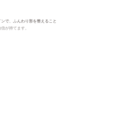
インで、ふんわり形を整えること
自信が持てます。
へのやさしさも満点です。
悩みも解消し、かがむ時も胸元が
パッドをご購入いただき、ブラジ