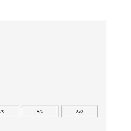
。
70
A75
A80