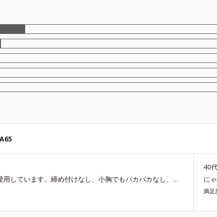
65
40
もうずいぶん長い間、ノンワイヤーパッテッドブラを愛用しています。締め付けなし、小胸でもパカパカなし、シルエットきれい、が推しポイント。 しばらく前にリニューアルで、今のピンクよりの肌色になり、前よりも若干生地がへたるのが早くなったような…。そこはちょっと残念です。 そして、みなさん、クチコミで書いていらっしゃいますが、オルビスさん！どうか黒を出してください！！黒があれば、大概のショーツの黒と合わせられるんです！！(肌色や、ピンクは色みのバリエーションありすぎて、だいたい合わないです…) エブリラショーツの黒とも合わせられるし…。無理だったら、今のミスティピンクと色のあうエブリラショーツを出していただくとか… オルビスさん、どうか、よろしくお願いします。
に
満足