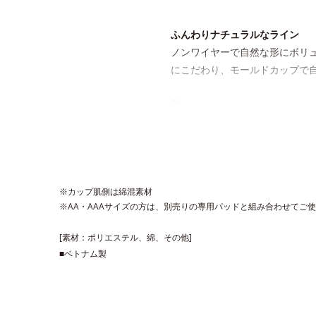
ふんわりナチュラルなライン
ノンワイヤーで自然な形にボリ
にこだわり、モールドカップで
胸にやさしいつけごこち
保型性の高いモールドカップな
パカパカ浮かない！
カップの間に伸び止め素材を内
※カップ肌側は綿混素材
気になりません。
※AA・AAAサイズの方は、別売りの専用パッドと組み合わせてご
このブラジャーはAカップ（パッ
[素材：ポリエステル、綿、その他]
ャーと組み合わせてご使用くだ
■ベトナム製
・ノンワイヤー・パッテッドブラ