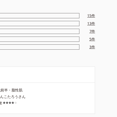
15
件
13
件
7
件
5
件
3
件
代前半・脂性肌
ゃんこたろうさん
度