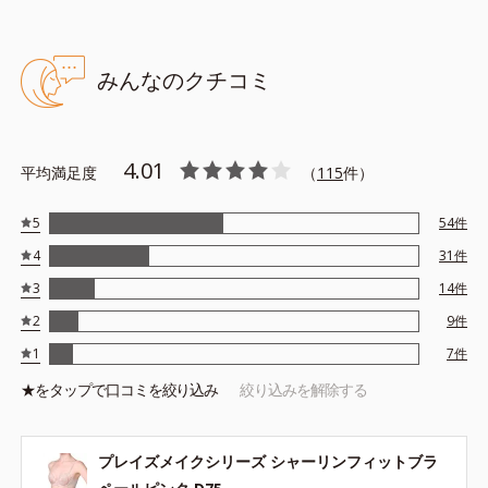
みんなのクチコミ
4.01
平均満足度
（
115
件）
5
54
件
4
31
件
3
14
件
2
9
件
1
7
件
★を
タップ
で口コミを絞り込み
絞り込みを解除する
プレイズメイクシリーズ シャーリンフィットブラ