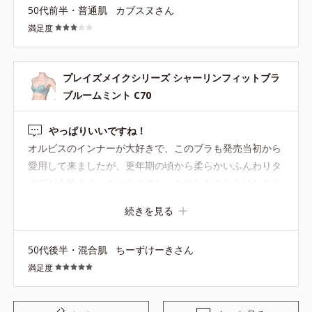
50代前半・普通肌
カブスヌさん
満足度
プレイズメイクシリーズ シャーリンフィットブラ
ブルームミント C70
やっぱりいいですね！
オルビスのインナーが大好きで、このブラも発売当初から
愛用して来ましたが、更年期の頃から柔らかいふんわりタ
イプが心地よく、ホールドのしっかりしたこちらはなんと
なくお休みがちに。でも、コーラスを始めて発表会でドレ
続きを見る
スを着た時にこのブラの良さを実感！胸の位置が明らかに
グッと上がって，背筋もピンと、自然と気持ちもシャンと
50代後半・混合肌
ちーずけーきさん
なります。写真で見てもドレスが綺麗に映える気がしまし
満足度
た。 限定で超お気に入りだったミントカラーがまた販売さ
れて，嬉しくて急いで購入しました。 体のラインも変わっ
たので改めて測り以前と違うサイズにしたら、今の体にフ