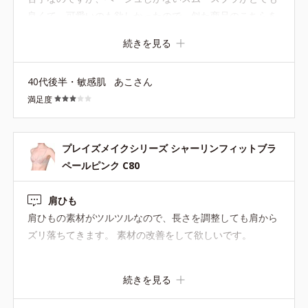
良くて。可愛いのも欲しかったので、似た商品のこちらを
買ってみたんてす。 そしたら良かった！ワイヤーきつくな
続きを見る
いし、肩紐も柔らかい。仕事で動きまわってもズレない
し！レビューで痒くなると言っている方もいましたが、私
40代後半・敏感肌
あこさん
は大丈夫でした。 そしてミントが出たので追加で購入。
満足度
が、痒い！！背中のホック周辺がすごく痒い！ なぜでしょ
うか？同じ商品なのに、ピンクは大丈夫でミントは痒い…
付け心地はとてもいいので残念です。今後も使いたいので
プレイズメイクシリーズ シャーリンフィットブラ
改善して頂きたいです！ どうかよろしくお願いします！
ペールピンク C80
肩ひも
肩ひもの素材がツルツルなので、長さを調整しても肩から
ズリ落ちてきます。 素材の改善をして欲しいです。
続きを見る