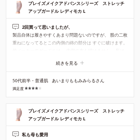
プレイズメイクアドバンスシリーズ ストレッチ
アップガードル レディモカ L
2回買って思いましたが、
製品自体は履きやすくあまり問題ないのですが、 股の二枚
重ねになってるとこの内側の綿の部分は すぐに破けます。
他メーカーのガードルは、 内側の布も破けません。 私は
特に肥満体でもありません。 長い間使ってそうなるなら分
続きを見る
かるのですが、 1ヵ月位でそうなります。2 、3日に1回履
くと カウントしてです。そこが嫌で次を買うのをためらい
50代前半・普通肌
あいまりももみみらるさん
ます、もう少し改良してほしいです。
満足度
プレイズメイクアドバンスシリーズ ストレッチ
アップガードル レディモカ L
私も母も愛用