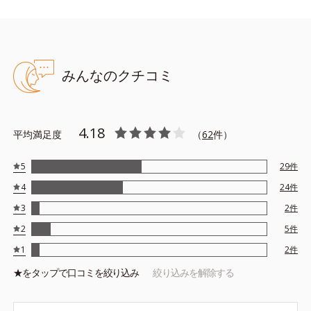
みんなのクチコミ
4.18
平均満足度
（
62
件）
5
29
件
4
24
件
3
2
件
2
5
件
1
2
件
★を
タップ
で口コミを絞り込み
絞り込みを解除する