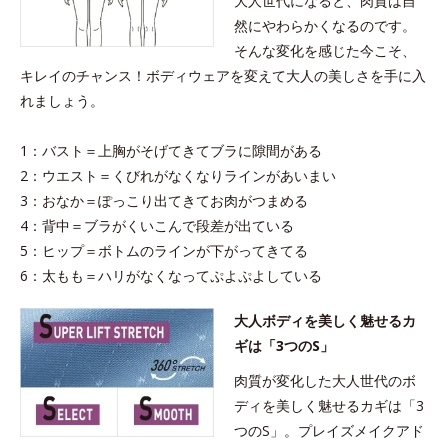
大人世代になると、肉質は自
然にやわらかくなるのです。
そんな変化を感じた今こそ、
キレイのチャンス！ボディウェアを変えて大人の美しさを手に入
れましょう。
1：バスト＝上胸がそげてきてブラに隙間がある
2：ウエスト＝くびれがなくなりラインがあいまい
3：おなか＝ぽっこり出てきてお肉がつまめる
4：背中＝ブラがくいこんで段差が出ている
5：ヒップ＝ボトムのラインが下がってきてる
6：太もも＝ハリがなくなってぷよぷよしている
大人ボディを美しく魅せるカ
ギは「3つのS」
肉質が変化した大人世代のボ
ディを美しく魅せるカギは「3
つのS」。プレイズメイクアド