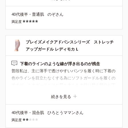
リも隠せるの嬉しいですし、ストレッチ性あるので楽に履
けて苦しく無いのもポイント高いです!! 夏も愛用します
40代後半・普通肌
のぞさん
♡♡
満足度
プレイズメイクアドバンスシリーズ ストレッチ
アップガードル レディモカ L
下着のラインのような線が浮き出るのが残念
普段私は、主に薄手で透けやすいパンツを履く時に下着の
色やラインを目立たなくする為にソフトガードルを履くの
ですが、このガードルはお尻と太ももの切り替え部分が下
着のラインのように浮き出てしまうので、それが嫌で一度
続きを見る
履いたきりもう履いていません。 あと、個人的には下着が
透けない為に履いているので、網目のような模様もいらな
40代後半・混合肌
ひろとうママンさん
いと思います。 白のテロンとした薄手のパンツを履くと、
満足度
椅子に座った時など、網目模様もうっすら透けていまし
た。 履き心地はなかなか良かっただけに残念です。