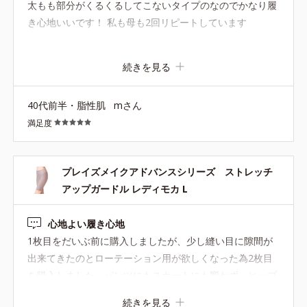
太もも部分がくるくるしてこないタイプのなのでかなり履
き心地いいです！ 私も母も2回リピートしています
続きを見る
40代前半・脂性肌
mさん
満足度
プレイズメイクアドバンスシリーズ ストレッチ
アップガードル レディモカ L
心地よい履き心地
1枚目をだいぶ前に購入しましたが、少し縫い目に隙間が
出来てきたのとローテーション用が欲しくなった為2枚目
を購入しました。パンツにもスカートにも響かず、ヒップ
が上がる感覚が好きです。 お腹側も補正されるのでポッコ
続きを見る