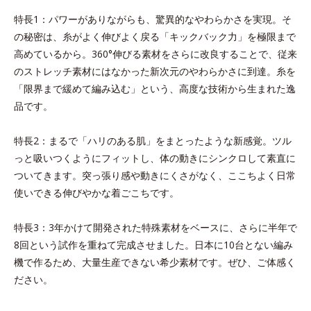
特長1：パワーがありながらも、驚異的なやわらかさを実現。そ
の秘密は、糸がよく伸びよく戻る「キックバック力」を極限まで
高めているから。360°伸びる素材をさらに改良することで、従来
のストレッチ素材にはなかった新次元のやわらかさに到達。糸を
「限界まで緩めて編み込む」という、高度な技術から生まれた逸
品です。
特長2：まるで「ハリのある肌」をまとったような新感覚。ツル
っと吸いつくようにフィットし、体の動きにシンクロして素直に
ついてきます。突っ張り感や動きにくさがなく、ここちよく日常
使いできる伸びやかな着ごこちです。
特長3：3年かけて開発された特殊素材をベースに、さらに半年で
8回という試作を重ねて完成させました。日本に10台とない編み
機で作るため、大量生産できない希少素材です。ぜひ、ご体感く
ださい。