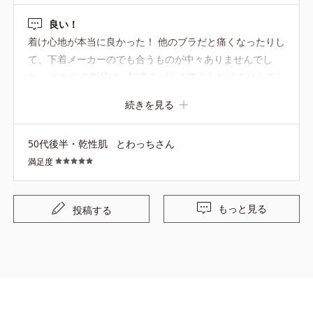
良い！
着け心地が本当に良かった！ 他のブラだと痛くなったりし
て、下着メーカーのでも合うものが中々ありませんでし
た。 こちらの商品は、馴染みがよく痛くもなりませんでし
た。 色違いも購入予定です。 ショーツもフィット感がと
続きを見る
ても良かったです。 是非、セット買いをおすすめします！
50代後半・乾性肌
とわっちさん
満足度
もっと見る
投稿する