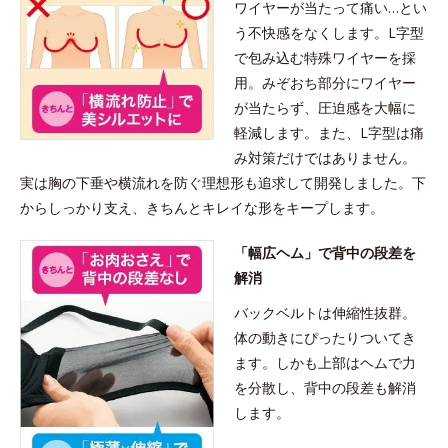
ワイヤーが当たって痛い…とい
う不快感をなくします。L字型
で包み込む特殊ワイヤーを採
用。みぞおち部分にワイヤー
が当たらず、圧迫感を大幅に
軽減します。また、L字型は痛
み対策だけではありません。
実は胸の下垂や横流れを防ぐ理想形も追求して開発しました。下
からしっかり支え、きちんとキレイな形をキープします。
「幅広ヘム」で背中の段差を
解消
バックベルトは伸縮性抜群。
体の動きにぴったりついてき
ます。しかも上部はヘムで力
を分散し、背中の段差も解消
します。