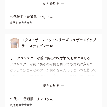
続きを見る
楽なのですが、きちんと整えてくれる感じが大好き！ あま
りに嬉しかったので、もう一つ買い足す予定です。 ショー
40代後半・普通肌
ひなさん
ツはもう少し浅履きでエレガントな感じだったらセットで
満足度
購入したいなぁ。 このデザインには深めの色が合うと思う
ので、深みのあるマスタードイエローやダークグリーンな
ど、数年に１回で良いので限定色を出していただけたら嬉
エクス・ザ・フィットシリーズ フェザーメイクブ
しいです！ ついでに、むか～し買ったガードル（ブラッ
ラ ミスティグレー M
ク）もいまだ現役なので、いつかぜひ復活させて欲しいで
す（笑）
アジャスターが前にあるのでずれてもすぐ直せる
アジャスターが前にあるのが何と言ってもお気に入りで、
どうしてほとんどのブラが後ろなんだろうといつも思って
いたので、このブラはそこを売りにしてもいいのではない
かと思います。出先でストラップがずれてきてもすぐ調節
続きを見る
できるので本当にありがたいです。色が地味でババくさい
なというのが第一印象でしたが、薄い服を着ても透けない
60代～・普通肌
リンゴさん
ので無難な良い色です。もっと他の色が選べると気分は上
満足度
がりますが。