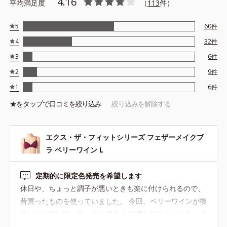
4.16
平均満足度
（
113
件）
5
60
件
4
32
件
3
6
件
2
9
件
1
6
件
★を
タップ
で口コミを絞り込み
絞り込みを解除する
エクス・ザ・フィットシリーズ フェザーメイクブ
ラ ベリーワイン L
定期的に限定色発売を希望します
休日や、ちょっと調子が悪いときも楽に付けられるので、
昔買ったものを使っていました。 今回、ベリーワインが復
活したと聞いて、真っ先に購入！ 試着してみたところ、大
好きなつけ心地のままだったので、レギュラー入りです。