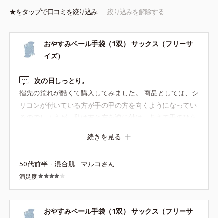
★を
タップ
で口コミを絞り込み
絞り込みを解除する
おやすみベール手袋（1双） サックス（フリーサ
イズ）
次の日しっとり。
指先の荒れが酷くて購入してみました。 商品としては、シ
リコンが付いている方が手の甲の方を向くようになってい
るのでしょうが、私は右と左を逆に付け、あえて手のひら
側にシリコンがくるようにしています。 指先が荒れて、
続きを見る
色々な繊維で引っかかっていたのが良くなりました。 冬の
間は続けようと思います。
50代前半・混合肌
マルコさん
満足度
おやすみベール手袋（1双） サックス（フリーサ