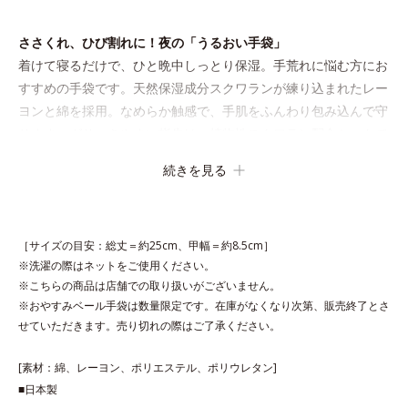
ささくれ、ひび割れに！夜の「うるおい手袋」
着けて寝るだけで、ひと晩中しっとり保湿。手荒れに悩む方にお
すすめの手袋です。天然保湿成分スクワランが練り込まれたレー
ヨンと綿を採用。なめらか触感で、手肌をふんわり包み込んで守
ります。ガサつきやすい指先は、植物性スクワラン配合シートで
覆って集中ケア。ゆったり設計で、手が大きめの方でも安心で
続きを見る
す。
［サイズの目安：総丈＝約25cm、甲幅＝約8.5cm］
※洗濯の際はネットをご使用ください。
※こちらの商品は店舗での取り扱いがございません。
※おやすみベール手袋は数量限定です。在庫がなくなり次第、販売終了とさ
せていただきます。売り切れの際はご了承ください。
[素材：綿、レーヨン、ポリエステル、ポリウレタン]
■日本製