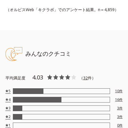
（オルビスWeb「キクラボ」でのアンケート結果。n＝4,859）
みんなのクチコミ
4.03
平均満足度
（
32
件）
5
10
件
4
16
件
3
3
件
2
3
件
1
0
件