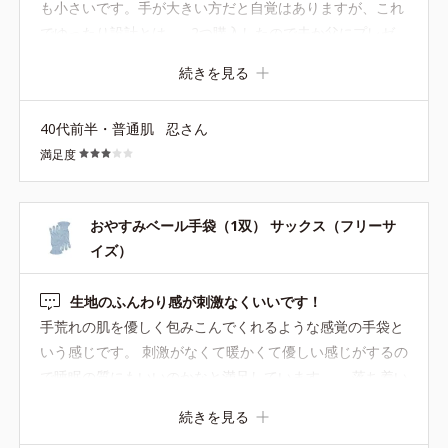
も小さいです。手が大きい方だと自覚はありますが、これ
でゆったり設計とは…。2つ購入したので夫か父にプレゼ
ントしようかと思いましたが、ちょっと難しいかな。使い
続きを見る
心地はいいので、色は1種類で、指部分がもう1cm長いも
のを作ってほしいです。
40代前半・普通肌
忍さん
満足度
おやすみベール手袋（1双） サックス（フリーサ
イズ）
生地のふんわり感が刺激なくいいです！
手荒れの肌を優しく包みこんでくれるような感覚の手袋と
いう感じです。 刺激がなくて暖かくて優しい感じがするの
で睡眠の質にもいいのかなと満足しています。 落ち着い
たカラーもいいですね。
続きを見る