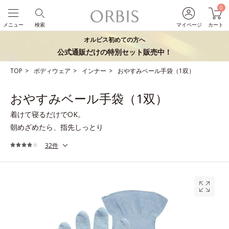
0
メニュー
検索
マイページ
カート
オルビス初めての方へ
公式通販だけの特別セット販売中！
TOP
ボディウェア
インナー
おやすみベール手袋（1双）
おやすみベール手袋（1双）
着けて寝るだけでOK。
朝めざめたら、指先しっとり
32件