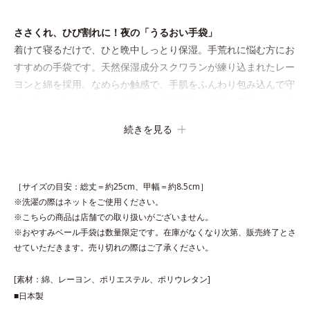
ささくれ、ひび割れに！夜の「うるおい手袋」
着けて寝るだけで、ひと晩中しっとり保湿。手荒れに悩む方にお
すすめの手袋です。天然保湿成分スクワランが練り込まれたレー
ヨンと綿を採用。なめらか触感で、手肌をふんわり包み込んで守
ります。ガサつきやすい指先は、植物性スクワラン配合シートで
覆って集中ケア。ゆったり設計で、手が大きめの方でも安心で
続きを見る
す。
［サイズの目安：総丈＝約25cm、甲幅＝約8.5cm］
※洗濯の際はネットをご使用ください。
※こちらの商品は店舗での取り扱いがございません。
※おやすみベール手袋は数量限定です。在庫がなくなり次第、販売終了とさ
せていただきます。売り切れの際はご了承ください。
[素材：綿、レーヨン、ポリエステル、ポリウレタン]
■日本製