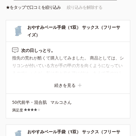
★を
タップ
で口コミを絞り込み
絞り込みを解除する
おやすみベール手袋（1双） サックス（フリーサ
イズ）
次の日しっとり。
指先の荒れが酷くて購入してみました。 商品としては、シ
リコンが付いている方が手の甲の方を向くようになってい
るのでしょうが、私は右と左を逆に付け、あえて手のひら
側にシリコンがくるようにしています。 指先が荒れて、
続きを見る
色々な繊維で引っかかっていたのが良くなりました。 冬の
間は続けようと思います。
50代前半・混合肌
マルコさん
満足度
おやすみベール手袋（1双） サックス（フリーサ