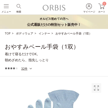
0
メニュー
検索
マイページ
カート
オルビス初めての方へ
公式通販だけの特別セット販売中！
TOP
ボディウェア
インナー
おやすみベール手袋（1双）
おやすみベール手袋（1双）
着けて寝るだけでOK。
朝めざめたら、指先しっとり
32件