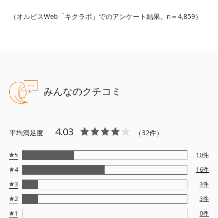
（オルビスWeb「キクラボ」でのアンケート結果。n＝4,859）
みんなのクチコミ
4.03
平均満足度
（
32
件）
5
10
件
4
16
件
3
3
件
2
3
件
1
0
件