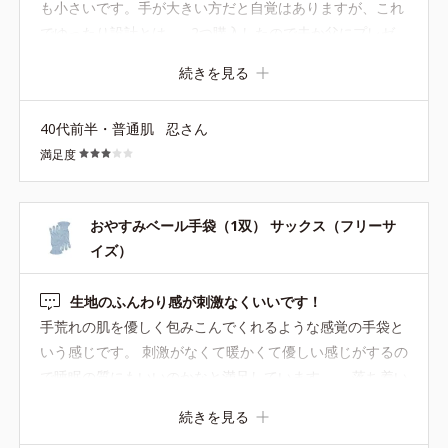
も小さいです。手が大きい方だと自覚はありますが、これ
でゆったり設計とは…。2つ購入したので夫か父にプレゼ
ントしようかと思いましたが、ちょっと難しいかな。使い
続きを見る
心地はいいので、色は1種類で、指部分がもう1cm長いも
のを作ってほしいです。
40代前半・普通肌
忍さん
満足度
おやすみベール手袋（1双） サックス（フリーサ
イズ）
生地のふんわり感が刺激なくいいです！
手荒れの肌を優しく包みこんでくれるような感覚の手袋と
いう感じです。 刺激がなくて暖かくて優しい感じがするの
で睡眠の質にもいいのかなと満足しています。 落ち着い
たカラーもいいですね。
続きを見る