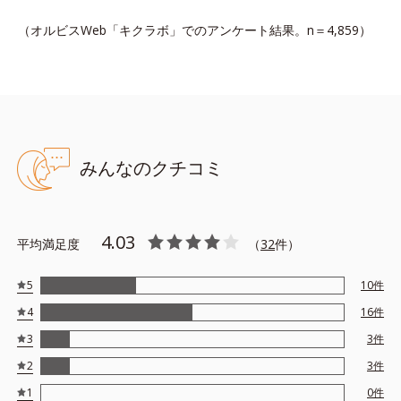
（オルビスWeb「キクラボ」でのアンケート結果。n＝4,859）
みんなのクチコミ
4.03
平均満足度
（
32
件）
5
10
件
4
16
件
3
3
件
2
3
件
1
0
件