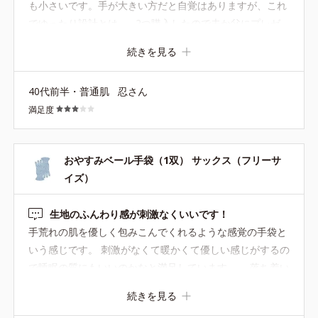
も小さいです。手が大きい方だと自覚はありますが、これ
でゆったり設計とは…。2つ購入したので夫か父にプレゼ
ントしようかと思いましたが、ちょっと難しいかな。使い
続きを見る
心地はいいので、色は1種類で、指部分がもう1cm長いも
のを作ってほしいです。
40代前半・普通肌
忍さん
満足度
おやすみベール手袋（1双） サックス（フリーサ
イズ）
生地のふんわり感が刺激なくいいです！
手荒れの肌を優しく包みこんでくれるような感覚の手袋と
いう感じです。 刺激がなくて暖かくて優しい感じがするの
で睡眠の質にもいいのかなと満足しています。 落ち着い
たカラーもいいですね。
続きを見る