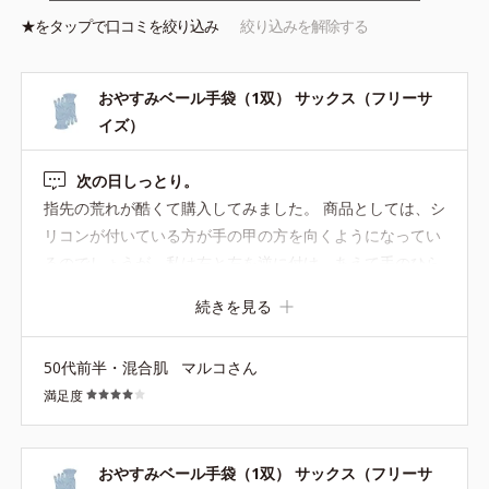
★を
タップ
で口コミを絞り込み
絞り込みを解除する
おやすみベール手袋（1双） サックス（フリーサ
イズ）
次の日しっとり。
指先の荒れが酷くて購入してみました。 商品としては、シ
リコンが付いている方が手の甲の方を向くようになってい
るのでしょうが、私は右と左を逆に付け、あえて手のひら
側にシリコンがくるようにしています。 指先が荒れて、
続きを見る
色々な繊維で引っかかっていたのが良くなりました。 冬の
間は続けようと思います。
50代前半・混合肌
マルコさん
満足度
おやすみベール手袋（1双） サックス（フリーサ