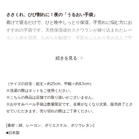
ささくれ、ひび割れに！夜の「うるおい手袋」
着けて寝るだけで、ひと晩中しっとり保湿。手荒れに悩む方にお
すすめの手袋です。天然保湿成分スクワランが練り込まれたレー
ヨンと綿を採用。なめらか触感で、手肌をふんわり包み込んで守
ります。ガサつきやすい指先は、植物性スクワラン配合シートで
覆って集中ケア。ゆったり設計で、手が大きめの方でも安心で
続きを見る
す。
［サイズの目安：総丈＝約25cm、甲幅＝約8.5cm］
※洗濯の際はネットをご使用ください。
※こちらの商品は店舗での取り扱いがございません。
※おやすみベール手袋は数量限定です。在庫がなくなり次第、販売終了とさ
せていただきます。売り切れの際はご了承ください。
[素材：綿、レーヨン、ポリエステル、ポリウレタン]
■日本製