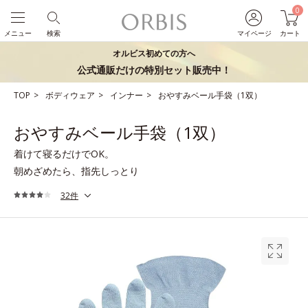
0
メニュー
検索
マイページ
カート
オルビス初めての方へ
公式通販だけの特別セット販売中！
TOP
ボディウェア
インナー
おやすみベール手袋（1双）
おやすみベール手袋（1双）
着けて寝るだけでOK。
朝めざめたら、指先しっとり
32件