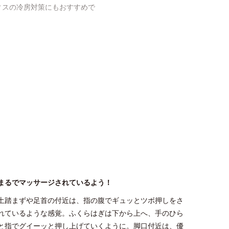
ィスの冷房対策にもおすすめで
ちなキツさがありません。立ち仕
き、一年中使えておトクです。
まるでマッサージされているよう！
土踏まずや足首の付近は、指の腹でギュッとツボ押しをさ
れているような感覚。ふくらはぎは下から上へ、手のひら
と指でグイーッと押し上げていくように。脚口付近は、優