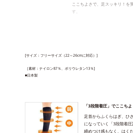
ここちよさで、足スッキリ！を
す。
はきごこちやわらか、ラクに動
よく伸びる糸を使い、筋肉の動
事でもラクに動けるやわらかさ
[サイズ：フリーサイズ（22～26cmに対応）]
［素材：ナイロン87％、ポリウレタン13％]
■日本製
「3段階着圧」でここちよ
足首からふくらはぎ、ひ
になっていく「3段階着
締めつけ感もなく、はく