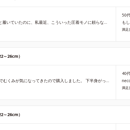
50
実は… あんなに仕事（飲食店の立ち仕事）中はずーっと履いていたのに、私最近、こういった圧着モノに頼らなくても、そこそこ疲れ知らずになってきたんです。…いや、店がヒマになってきただけかも。 でも、そうはいっても、このサポーター、出勤の荷物には忍ばせてあります。週の後半だとか、今日は走り回りそうだなーという日、これを装着すると…やっぱり脚の軽さが違う！まるで飛脚にでもなったよう！ また、他の圧着商品と比べて、つま先が出ているので、足指が解放されてるのも良いです。 文句があるとすれば…ナイロンなので、履く靴によっては滑ってしまうところ。あと男性も履きやすいように（もしくはもう少しライトな圧が良いという人向けに）大きめサイズもあるといいな〜と思います。
も
満足
2～26cm）
40
一日中座って仕事をしています。 不規則な生活や加齢でむくみが気になってきたので購入しました。 下半身がっちりで背があり足も太いですが程良いキツさで快適。自宅の階段を上がる時も足が軽いです。 カラーもシンプルな1色なので外出時も履けそうです。 私の体格で割とぴったりなので小柄・細い方はゆるいかもしれません。 サイズ展開があると嬉しいです。
ne
満足
2～26cm）