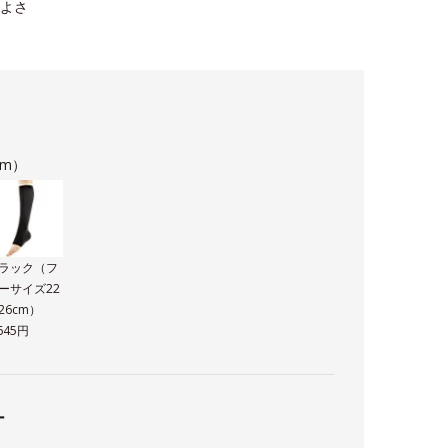
よさ
cm）
ラック（フ
ーサイズ22
26cm）
,645円
ー