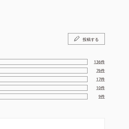
投稿する
136
件
76
件
17
件
10
件
9
件