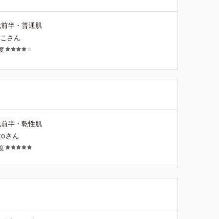
代前半・普通肌
しこさん
度
代前半・乾性肌
ccoさん
度