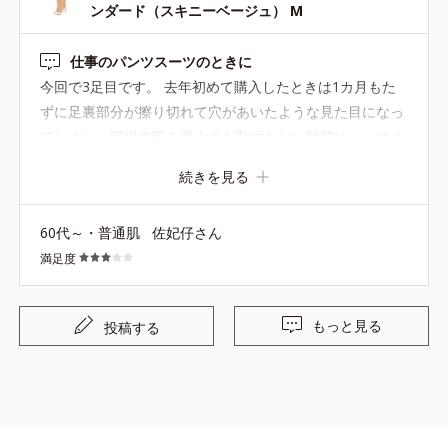
ンダード（スキニーベージュ） M
仕事のパンツスーツのときに
今回で3足目です。 去年初めて購入したときは1カ月もた
ずに足裏部分が擦り切れて穴があいたような見た目になっ
てしまい、職場で靴を脱ぐのが恥ずかしい状態に…。 すぐ
に2足目を購入したところ、 こちらは何故かそのようなト
続きを見る
ラブルはなく夏が終わるまで履くことができました。 ちょ
っと値段は高いのですが、 ショートストッキングを履くよ
60代～・普通肌
佐妃仔さん
りも 着圧具合で夕方の浮腫加減も少なく、足が蒸れないの
満足度
でニオイの心配もないのがよかったです。 メッシュタイプ
とはいえ 色はやはり ザ・おばあちゃんの肌色靴下という
感じですね。 厚みはもう少し薄く、 色味はもう少しスト
もっと見る
投稿する
ッキングに近いシアー感があればなお可なのですが。