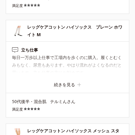
満足度
が私はこの色は好きです。ストッキングじゃないベージュ
は色を出すのが難しいと思うのに、うまくできてると思い
ます。 足のサイズは24.5なんですがMだと履いてるうちに
レッグケアコットン ハイソックス プレーン ホワ
どんどん後ろに引っ張られてつま先が痛くなるので、緩め
イト M
のLを緩く履いてちょうどいいです。 昔にあったメッシュ
黒のダイヤ柄の復活を希望します。とても素敵で、実は今
立ち仕事
も大事に時々履いてます。
毎日一万歩以上仕事で工場内を歩くのに購入。履くとむく
みもなく、尿意もあります。やはり流れがよくなるのだと
思います。立ち仕事の方にお勧めです。
続きを見る
50代後半・混合肌
テルミんさん
満足度
レッグケアコットン ハイソックス メッシュ スタ