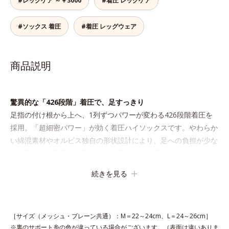
#レッグケア ～￥3000
#着圧 レッグケア
#ソックス 着圧
#着圧 レッグウェア
商品説明
驚異的な「426段階」着圧で、足すっきり
足指の付け根から上へ、1列ずつパワーが変わる426段階着圧を
採用。「超細密パワー」が効く着圧ハイソックスです。やわらか
い綿混素材やオルビス独自の形状設計により、足への負担が少な
い着圧ケアを実現。仕事中に長時間はいても苦しくなりません。
続きを見る
［サイズ（メッシュ・プレーン共通）：M＝22～24cm、L＝24～26cm］
※裏のサポート糸の色が違っている場合がございます。（表面は違いありま