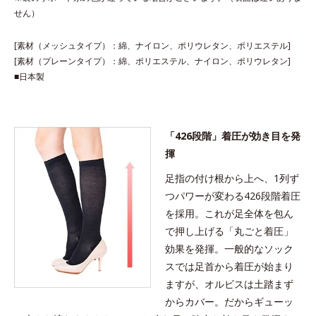
せん）
[素材（メッシュタイプ）：綿、ナイロン、ポリウレタン、ポリエステル]
[素材（プレーンタイプ）：綿、ポリエステル、ナイロン、ポリウレタン]
■日本製
「426段階」着圧が効き目を発
揮
足指の付け根から上へ、1列ず
つパワーが変わる426段階着圧
を採用。これが足全体を包ん
で押し上げる「丸ごと着圧」
効果を発揮。一般的なソック
スでは足首から着圧が始まり
ますが、オルビスは土踏まず
からカバー。だからギューッ