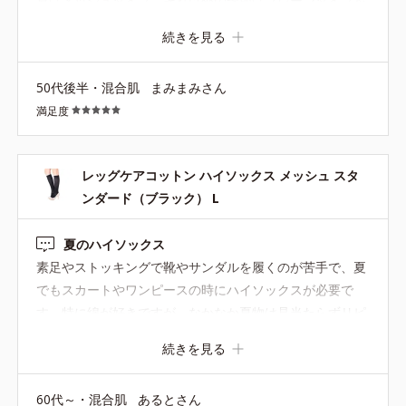
夏はメッシュタイプ、それ以外の季節はプレーンタイプを
愛用しています。同じものを何足かローテーションしてい
続きを見る
ると、左右を気にせず履けますし、片方だけになってしま
っても無駄なく使えるのが便利です。履き心地もよく、毎
50代後半・混合肌
まみまみさん
日のむくみ対策に手放せません。これからもずっと販売し
満足度
てほしい商品です。
レッグケアコットン ハイソックス メッシュ スタ
ンダード（ブラック） L
夏のハイソックス
素足やストッキングで靴やサンダルを履くのが苦手で、夏
でもスカートやワンピースの時にハイソックスが必要で
す。特に綿が好きですが、なかなか夏物は見当たらずリピ
ートしています。ちょっと高いけどメッシュの割に耐久性
続きを見る
はある方ではと思っています。 プレーンも持っていますが
結構締め付けがきつく、メッシュの方が長い時間履くには
60代～・混合肌
あるとさん
疲れにくい気がします。ベージュも持っていて履いてます