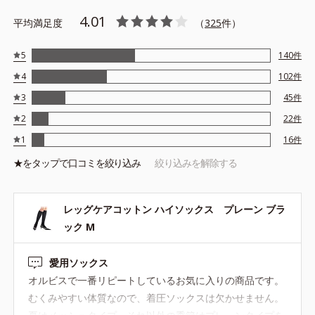
4.01
平均満足度
（
325
件）
5
140
件
4
102
件
3
45
件
2
22
件
1
16
件
★を
タップ
で口コミを絞り込み
絞り込みを解除する
レッグケアコットン ハイソックス プレーン ブラ
ック M
愛用ソックス
オルビスで一番リピートしているお気に入りの商品です。
むくみやすい体質なので、着圧ソックスは欠かせません。