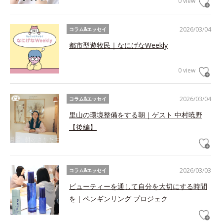
0 view
2026/03/04
コラム&エッセイ
都市型遊牧民｜なにげなWeekly
0 view
2026/03/04
コラム&エッセイ
里山の環境整備をする朝｜ゲスト 中村暁野
【後編】
2026/03/03
コラム&エッセイ
ビューティーを通して自分を大切にする時間
を｜ペンギンリング プロジェク