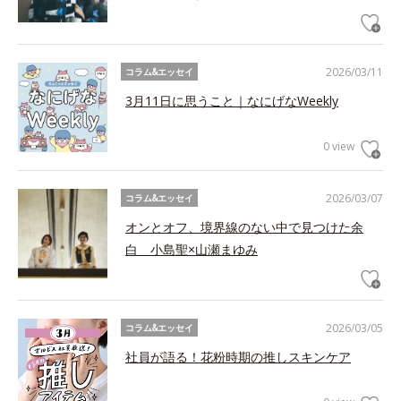
2026/03/11
コラム&エッセイ
3月11日に思うこと｜なにげなWeekly
0 view
2026/03/07
コラム&エッセイ
オンとオフ、境界線のない中で見つけた余
白 小島聖×山瀬まゆみ
2026/03/05
コラム&エッセイ
社員が語る！花粉時期の推しスキンケア