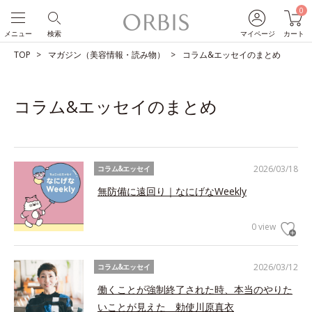
0
メニュー
検索
マイページ
カート
TOP
マガジン（美容情報・読み物）
コラム&エッセイのまとめ
コラム&エッセイのまとめ
2026/03/18
コラム&エッセイ
無防備に遠回り｜なにげなWeekly
0 view
2026/03/12
コラム&エッセイ
働くことが強制終了された時、本当のやりた
いことが見えた 勅使川原真衣