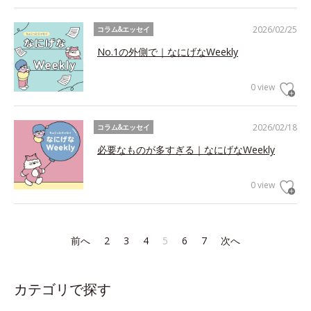
2026/02/25
コラム&エッセイ
No.1の外側で｜なにげなWeekly
0 view
2026/02/18
コラム&エッセイ
必要なものが多すぎる｜なにげなWeekly
0 view
前へ
2
3
4
5
6
7
次へ
カテゴリで探す