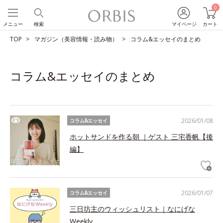
0
メニュー
検索
マイページ
カート
TOP
マガジン（美容情報・読み物）
コラム&エッセイのまとめ
コラム&エッセイのまとめ
2026/01/08
コラム&エッセイ
ホットサンドを作る朝 ｜ゲスト 三宅香帆【後
編】
2026/01/07
コラム&エッセイ
三日坊主のウィッシュリスト｜なにげな
Weekly