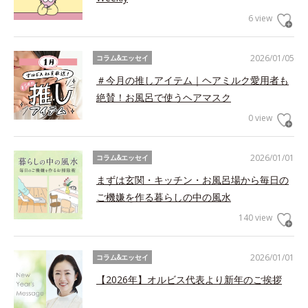
6 view
2026/01/05
コラム&エッセイ
＃今月の推しアイテム｜ヘアミルク愛用者も
絶賛！お風呂で使うヘアマスク
0 view
2026/01/01
コラム&エッセイ
まずは玄関・キッチン・お風呂場から毎日の
ご機嫌を作る暮らしの中の風水
140 view
2026/01/01
コラム&エッセイ
【2026年】オルビス代表より新年のご挨拶