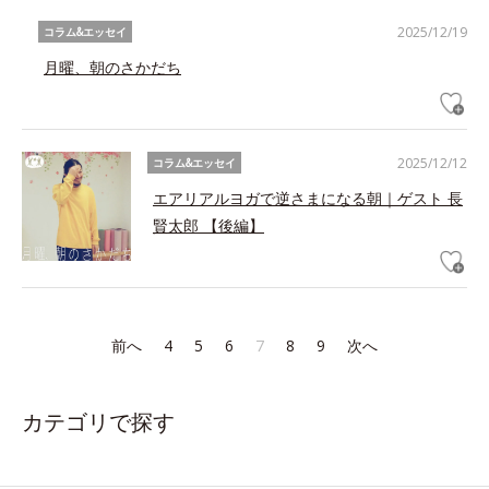
2025/12/19
コラム&エッセイ
月曜、朝のさかだち
2025/12/12
コラム&エッセイ
エアリアルヨガで逆さまになる朝｜ゲスト 長
賢太郎 【後編】
前へ
4
5
6
7
8
9
次へ
カテゴリで探す