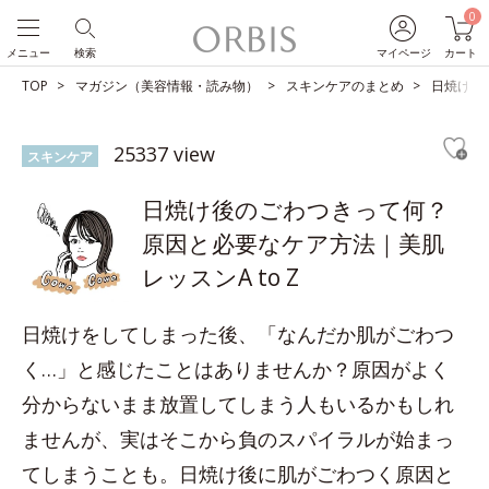
0
メニュー
検索
マイページ
カート
TOP
マガジン（美容情報・読み物）
スキンケアのまとめ
日焼け後
25337 view
スキンケア
日焼け後のごわつきって何？
原因と必要なケア方法｜美肌
レッスンA to Z
日焼けをしてしまった後、「なんだか肌がごわつ
く…」と感じたことはありませんか？原因がよく
分からないまま放置してしまう人もいるかもしれ
ませんが、実はそこから負のスパイラルが始まっ
てしまうことも。日焼け後に肌がごわつく原因と