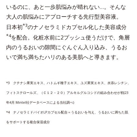
いるのに、あと一歩肌悩みが晴れない…。そんな
大人の肌悩みにアプローチする先行型美容液。
*3
日本初
のナノセラミドカプセル化した美容成分
*4
を配合。化粧水前に2プッシュ使うだけで、角層
内のうるおいの隙間にぐんぐん入り込み、うるお
いで満ち満ちたハリのある美肌へと導きます。
*3 クチナシ果実エキス、ハトムギ種子エキス、ユズ果実エキス、水添レシチン、
フィトステロールズ、（Ｃ１２－２０）アルキルグルコシドの組み合わせが初(23
年4月 Mintel社データベースによる当社調べ)
*4 ナノセラミドバイオLPカプセル配合＝うるおいを与え、うるおいに満ちた肌
をサポートする複合保湿成分