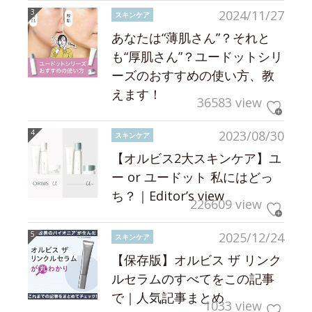
2024/11/27
スキンケア
あなたは“薄肌さん”？それと
も“厚肌さん”？ユードットシリ
ーズのおすすめの使い方、教
えます！
36583 view
2023/08/30
スキンケア
【オルビス2大スキンケア】ユ
ー or ユードット 私にはどっ
ち？｜Editor’s view
226609 view
2025/12/24
スキンケア
【保存版】オルビス ザ リンク
ルセラムのすべてをこの記事
で｜人気記事まとめ
1033 view