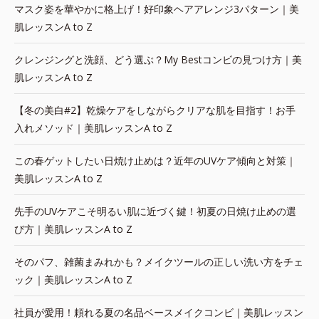
マスク姿を華やかに格上げ！好印象ヘアアレンジ3パターン｜美
肌レッスンA to Z
クレンジングと洗顔、どう選ぶ？My Bestコンビの見つけ方｜美
肌レッスンA to Z
【冬の美白#2】乾燥ケアをしながらクリアな肌を目指す！お手
入れメソッド｜美肌レッスンA to Z
この春ゲットしたい日焼け止めは？近年のUVケア傾向と対策｜
美肌レッスンA to Z
先手のUVケアこそ明るい肌に近づく鍵！初夏の日焼け止めの選
び方｜美肌レッスンA to Z
そのパフ、雑菌まみれかも？メイクツールの正しい洗い方をチェ
ック｜美肌レッスンA to Z
社員が愛用！頼れる夏の名品ベースメイクコンビ｜美肌レッスン