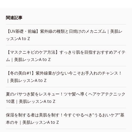
関連記事
【UV基礎・前編】紫外線の種類と日焼けのメカニズム｜美肌レ
ッスンA to Z
【マスクニキビのケア方法】すっきり肌を目指すおすすめアイテ
ム｜美肌レッスンA to Z
【冬の美白#1】紫外線量が少ない今こそお手入れのチャンス！
｜美肌レッスンA to Z
夏のパサつき髪をレスキュー！ツヤ髪へ導くヘアケアテクニック
10選｜美肌レッスンA to Z
保湿を制する者は美肌を制す！今すぐやるべき“うるおいケア”基
本のキ｜美肌レッスンA to Z