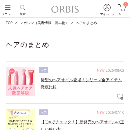
0
メニュー
検索
マイページ
カート
TOP
マガジン（美容情報・読み物）
ヘアのまとめ
ヘアのまとめ
NEW
2026/08/03
ヘア
待望のヘアオイル登場！シリーズ全アイテム
徹底比較
NEW
2026/07/10
ヘア
【〇×でチェック！】新発売のヘアオイルの正
しい使い方