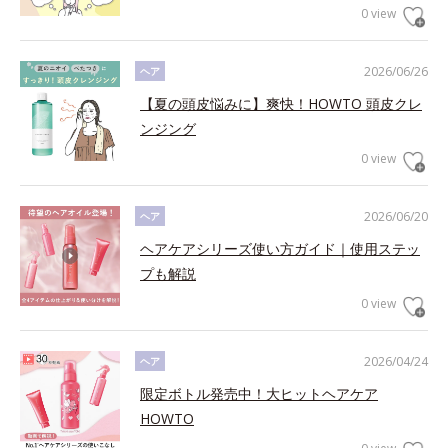
0 view
2026/06/26
ヘア
【夏の頭皮悩みに】爽快！HOWTO 頭皮クレ
ンジング
0 view
2026/06/20
ヘア
ヘアケアシリーズ使い方ガイド｜使用ステッ
プも解説
0 view
2026/04/24
ヘア
限定ボトル発売中！大ヒットヘアケア
HOWTO