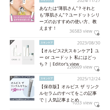
2024/11/27
スキンケア
あなたは“薄肌さん”？それと
も“厚肌さん”？ユードットシリ
ーズのおすすめの使い方、教
えます！
36583 view
2023/08/30
スキンケア
【オルビス2大スキンケア】ユ
ー or ユードット 私にはどっ
ち？｜Editor’s view
226609 view
2025/12/24
スキンケア
【保存版】オルビス ザ リンク
ルセラムのすべてをこの記事
で｜人気記事まとめ
1033 view