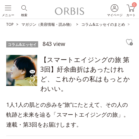
0
メニュー
検索
マイページ
カート
TOP
マガジン（美容情報・読み物）
コラム&エッセイのまとめ
【
843 view
コラム&エッセイ
【スマートエイジングの旅 第
3回】紆余曲折はあったけれ
ど、 これからの私はもっとか
わいい。
1人1人の肌との歩みを“旅”にたとえて、その人の
軌跡と未来を辿る「スマートエイジングの旅」。
連載・第3回をお届けします。