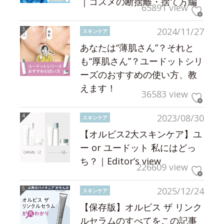
｜コスメの断捨離・捨て方編
65891 view
2024/11/27
スキンケア
あなたは“薄肌さん”？それと
も“厚肌さん”？ユードットシリ
ーズのおすすめの使い方、教
えます！
36583 view
2023/08/30
スキンケア
【オルビス2大スキンケア】ユ
ー or ユードット 私にはどっ
ち？｜Editor’s view
226609 view
2025/12/24
スキンケア
【保存版】オルビス ザ リンク
ルセラムのすべてをこの記事