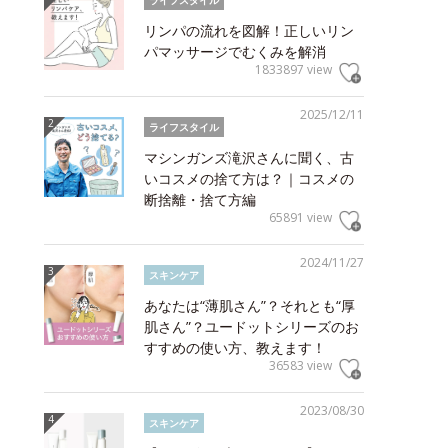
ライフスタイル
リンパの流れを図解！正しいリン
パマッサージでむくみを解消
1833897 view
2025/12/11
ライフスタイル
マシンガンズ滝沢さんに聞く、古
いコスメの捨て方は？｜コスメの
断捨離・捨て方編
65891 view
2024/11/27
スキンケア
あなたは“薄肌さん”？それとも“厚
肌さん”？ユードットシリーズのお
すすめの使い方、教えます！
36583 view
2023/08/30
スキンケア