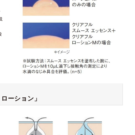
ン
成
酸
 ローション」