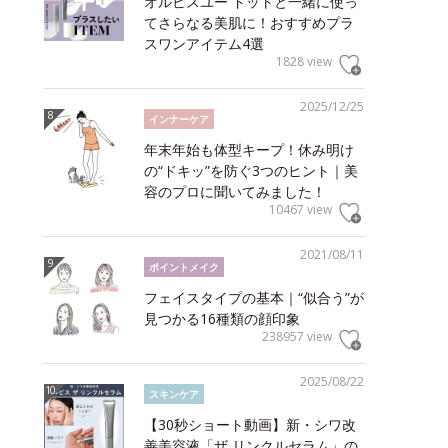
オルビスユー ドットと一緒に使っ
てさらなる美肌に！おすすめプラ
スワンアイテム4選
1828 view
2025/12/25
インナーケア
年末年始も体型キープ！休み明け
の“ドキッ”を防ぐ3つのヒント｜美
容のプロに聞いてみました！
10467 view
2021/08/11
ポイントメイク
フェイスタイプの基本｜“似合う”が
見つかる16種類の顔印象
238957 view
2025/08/22
スキンケア
【30秒ショート動画】新・シワ改
善美容液「ザ リンクルセラム」の