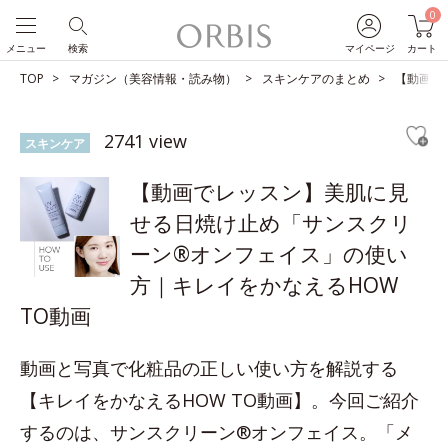
0
メニュー
検索
マイページ
カート
TOP
マガジン（美容情報・読み物）
スキンケアのまとめ
【動画で
2741 view
スキンケア
【動画でレッスン】美肌に見
せる日焼け止め「サンスクリ
ーン®オンフェイス」の使い
方｜キレイをかなえるHOW
TO動画
動画と写真で化粧品の正しい使い方を解説する
【キレイをかなえるHOW TO動画】。今回ご紹介
するのは、サンスクリーン®オンフェイス。「メ