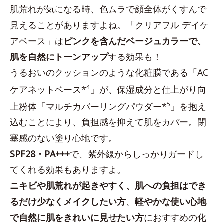
肌荒れが気になる時、色ムラで顔全体がくすんで
見えることがありますよね。「クリアフル デイケ
アベース」は
ピンクを含んだベージュカラーで、
肌を自然にトーンアップ
する効果も！
うるおいのクッションのような化粧膜である「AC
4
ケアネットベース*
」が、保湿成分と仕上がり向
5
上粉体「マルチカバーリングパウダー*
」を抱え
込むことにより、負担感を抑えて肌をカバー。閉
塞感のない塗り心地です。
SPF28・PA+++
で、紫外線からしっかりガードし
てくれる効果もありますよ。
ニキビや肌荒れが起きやすく、肌への負担はでき
るだけ少なくメイクしたい方
、
軽やかな使い心地
で自然に肌をきれいに見せたい方
におすすめの化