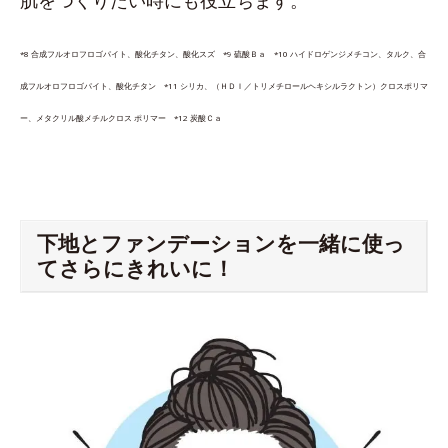
*8 合成フルオロフロゴパイト、酸化チタン、酸化スズ *9 硫酸Ｂａ *10 ハイドロゲンジメチコン、タルク、合
成フルオロフロゴパイト、酸化チタン *11 シリカ、（ＨＤＩ／トリメチロールヘキシルラクトン）クロスポリマ
ー、メタクリル酸メチルクロス ポリマー *12 炭酸Ｃａ
下地とファンデーションを一緒に使っ
てさらにきれいに！