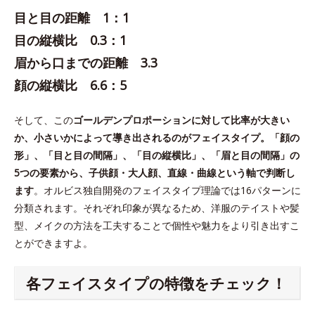
目と目の距離 1：1
目の縦横比 0.3：1
眉から口までの距離 3.3
顔の縦横比 6.6：5
そして、この
ゴールデンプロポーションに対して比率が大きい
か、小さいかによって導き出されるのがフェイスタイプ。「顔の
形」、「目と目の間隔」、「目の縦横比」、「眉と目の間隔」の
5つの要素から、子供顔・大人顔、直線・曲線という軸で判断し
ます
。オルビス独自開発のフェイスタイプ理論では16パターンに
分類されます。それぞれ印象が異なるため、洋服のテイストや髪
型、メイクの方法を工夫することで個性や魅力をより引き出すこ
とができますよ。
各フェイスタイプの特徴をチェック！