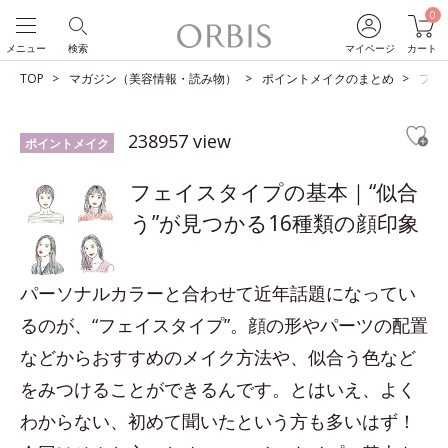
0
メニュー
検索
マイページ
カート
TOP
マガジン（美容情報・読み物）
ポイントメイクのまとめ
フェ
238957 view
ポイントメイク
フェイスタイプの基本｜“似合
う”が見つかる16種類の顔印象
パーソナルカラーと合わせて近年話題になってい
るのが、“フェイスタイプ”。顔の形やパーツの配置
などからおすすめのメイク方法や、似合う色など
をみつけることができるんです。とはいえ、よく
わからない、初めて聞いたという方も多いはず！