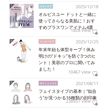
2025/12/18
スキンケア
オルビスユー ドットと一緒に
使ってさらなる美肌に！おす
すめプラスワンアイテム4選
1828 view
2025/12/25
インナーケア
年末年始も体型キープ！休み
明けの“ドキッ”を防ぐ3つのヒ
ント｜美容のプロに聞いてみ
ました！
10467 view
2021/08/11
ポイントメイク
フェイスタイプの基本｜“似合
う”が見つかる16種類の顔印象
238957 view