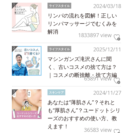
2024/03/18
ライフスタイル
リンパの流れを図解！正しい
リンパマッサージでむくみを
解消
1833897 view
2025/12/11
ライフスタイル
マシンガンズ滝沢さんに聞
く、古いコスメの捨て方は？
｜コスメの断捨離・捨て方編
65891 view
2024/11/27
スキンケア
あなたは“薄肌さん”？それと
も“厚肌さん”？ユードットシリ
ーズのおすすめの使い方、教
えます！
36583 view