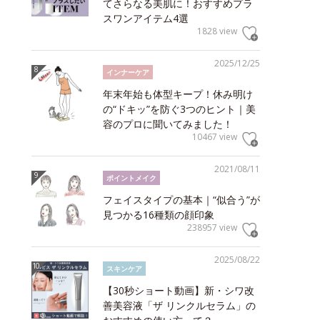
てさらなる美肌に！おすすめプラ
スワンアイテム4選
1828 view
2025/12/25
インナーケア
年末年始も体型キープ！休み明け
の“ドキッ”を防ぐ3つのヒント｜美
容のプロに聞いてみました！
10467 view
2021/08/11
ポイントメイク
フェイスタイプの基本｜“似合う”が
見つかる16種類の顔印象
238957 view
2025/08/22
スキンケア
【30秒ショート動画】新・シワ改
善美容液「ザ リンクルセラム」の