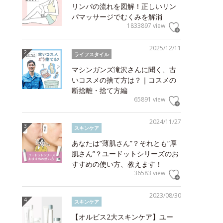
リンパの流れを図解！正しいリン
パマッサージでむくみを解消
1833897 view
2025/12/11
ライフスタイル
マシンガンズ滝沢さんに聞く、古
いコスメの捨て方は？｜コスメの
断捨離・捨て方編
65891 view
2024/11/27
スキンケア
あなたは“薄肌さん”？それとも“厚
肌さん”？ユードットシリーズのお
すすめの使い方、教えます！
36583 view
2023/08/30
スキンケア
【オルビス2大スキンケア】ユー