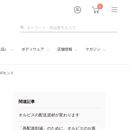
0
検
索
食品）
ボディウェア
店舗情報
マガジン
つのヒント
関連記事
オルビスの配送資材が変わります
「再配達削減」のために、オルビスのお客