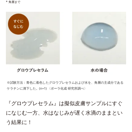
* 角層まで
※試験方法：青色に着色したグロウプレセラムおよび水を、角層の主成分である
ケラチンに滴下した。(n=1) 〈ポーラ化成 研究所調べ〉
『グロウプレセラム』は擬似皮膚サンプルにすぐ
になじむ一方、水はなじみが遅く水滴のままとい
う結果に！