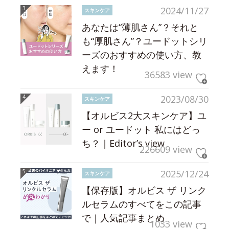
2024/11/27
スキンケア
あなたは“薄肌さん”？それと
も“厚肌さん”？ユードットシリ
ーズのおすすめの使い方、教
えます！
36583 view
2023/08/30
スキンケア
【オルビス2大スキンケア】ユ
ー or ユードット 私にはどっ
ち？｜Editor’s view
226609 view
2025/12/24
スキンケア
【保存版】オルビス ザ リンク
ルセラムのすべてをこの記事
で｜人気記事まとめ
1033 view