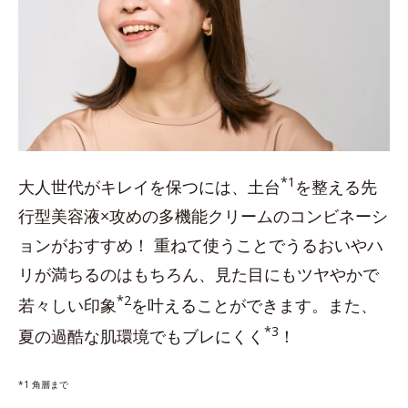
*1
大人世代がキレイを保つには、土台
を整える先
行型美容液×攻めの多機能クリームのコンビネーシ
ョンがおすすめ！ 重ねて使うことでうるおいやハ
リが満ちるのはもちろん、見た目にもツヤやかで
*2
若々しい印象
を叶えることができます。また、
*3
夏の過酷な肌環境でもブレにくく
！
*1 角層まで