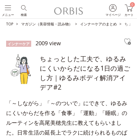
0
メニュー
検索
マイページ
カート
TOP
マガジン（美容情報・読み物）
インナーケアのまとめ
ちょっ
2009 view
インナーケア
ちょっとした工夫で、ゆるみ
にくいからだになる1日の過ご
し方｜ゆるみボディ解消アイ
デア#2
「～しながら」「～のついで」にできて、ゆるみ
にくいからだを作る「食事」「運動」「睡眠」の
ルーティンを高尾美穂先生に教えてもらいまし
た。日常生活の延長上でラクに続けられるものば