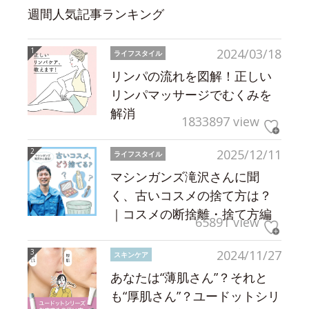
週間人気記事ランキング
2024/03/18
ライフスタイル
リンパの流れを図解！正しい
リンパマッサージでむくみを
解消
1833897 view
2025/12/11
ライフスタイル
マシンガンズ滝沢さんに聞
く、古いコスメの捨て方は？
｜コスメの断捨離・捨て方編
65891 view
2024/11/27
スキンケア
あなたは“薄肌さん”？それと
も“厚肌さん”？ユードットシリ