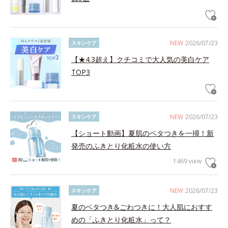
NEW
2026/07/23
スキンケア
【★4.3超え】クチコミで大人気の美白ケア
TOP3
NEW
2026/07/23
スキンケア
【ショート動画】夏肌のベタつきを一掃！新
発売のふきとり化粧水の使い方
1469 view
NEW
2026/07/23
スキンケア
夏のベタつき&ごわつきに！大人肌におすす
めの「ふきとり化粧水」って？