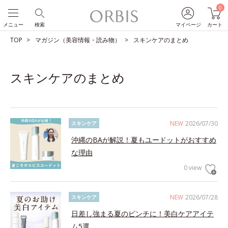
0
メニュー
検索
マイページ
カート
TOP
マガジン（美容情報・読み物）
スキンケアのまとめ
スキンケアのまとめ
NEW
2026/07/30
スキンケア
沖縄のBAが解説！夏もユードットがおすすめ
な理由
0 view
NEW
2026/07/28
スキンケア
日差し強まる夏のピンチに！美白ケアアイテ
ム5選