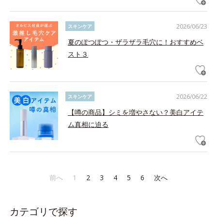
2026/06/23
スキンケア
夏のぽつぽつ・ザラザラ毛穴に！おすすめベ
スト３
2026/06/22
スキンケア
【噂の商品】シミを増やさない？美白アイテ
ム真相に迫る
前へ
1
2
3
4
5
6
次へ
カテゴリで探す