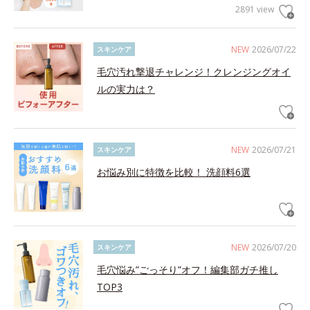
2891 view
NEW
2026/07/22
スキンケア
毛穴汚れ撃退チャレンジ！クレンジングオイ
ルの実力は？
NEW
2026/07/21
スキンケア
お悩み別に特徴を比較！ 洗顔料6選
NEW
2026/07/20
スキンケア
毛穴悩み”ごっそり”オフ！編集部ガチ推し
TOP3