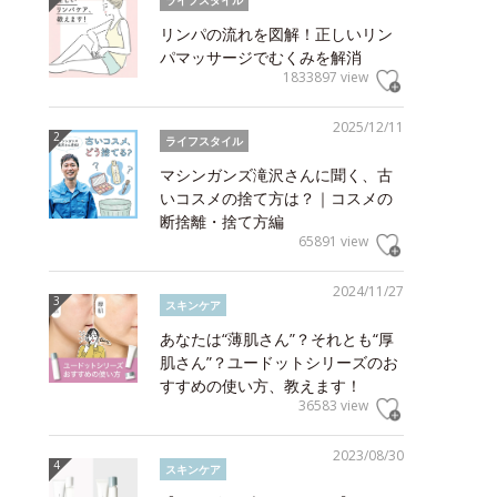
ライフスタイル
リンパの流れを図解！正しいリン
パマッサージでむくみを解消
1833897 view
2025/12/11
ライフスタイル
マシンガンズ滝沢さんに聞く、古
いコスメの捨て方は？｜コスメの
断捨離・捨て方編
65891 view
2024/11/27
スキンケア
あなたは“薄肌さん”？それとも“厚
肌さん”？ユードットシリーズのお
すすめの使い方、教えます！
36583 view
2023/08/30
スキンケア