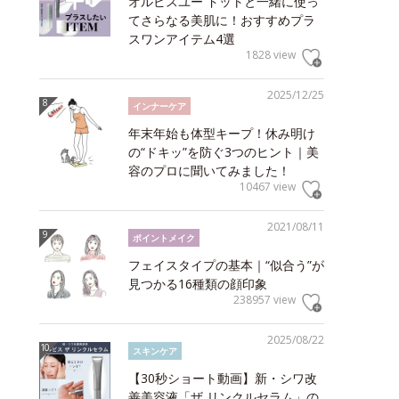
オルビスユー ドットと一緒に使っ
てさらなる美肌に！おすすめプラ
スワンアイテム4選
1828 view
2025/12/25
インナーケア
年末年始も体型キープ！休み明け
の“ドキッ”を防ぐ3つのヒント｜美
容のプロに聞いてみました！
10467 view
2021/08/11
ポイントメイク
フェイスタイプの基本｜“似合う”が
見つかる16種類の顔印象
238957 view
2025/08/22
スキンケア
【30秒ショート動画】新・シワ改
善美容液「ザ リンクルセラム」の