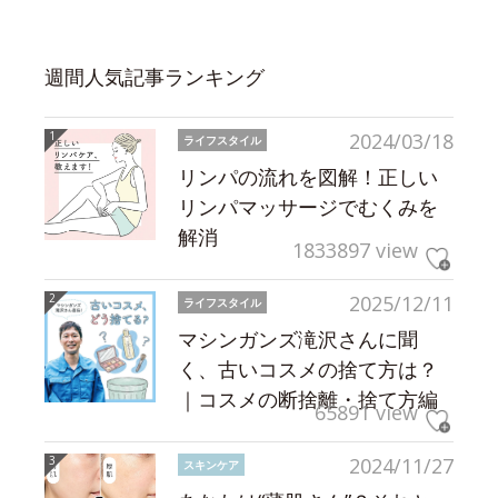
週間人気記事ランキング
2024/03/18
ライフスタイル
リンパの流れを図解！正しい
リンパマッサージでむくみを
解消
1833897 view
2025/12/11
ライフスタイル
マシンガンズ滝沢さんに聞
く、古いコスメの捨て方は？
｜コスメの断捨離・捨て方編
65891 view
2024/11/27
スキンケア