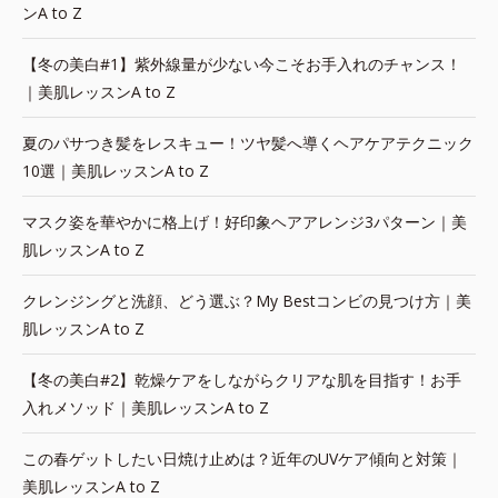
ンA to Z
【冬の美白#1】紫外線量が少ない今こそお手入れのチャンス！
｜美肌レッスンA to Z
夏のパサつき髪をレスキュー！ツヤ髪へ導くヘアケアテクニック
10選｜美肌レッスンA to Z
マスク姿を華やかに格上げ！好印象ヘアアレンジ3パターン｜美
肌レッスンA to Z
クレンジングと洗顔、どう選ぶ？My Bestコンビの見つけ方｜美
肌レッスンA to Z
【冬の美白#2】乾燥ケアをしながらクリアな肌を目指す！お手
入れメソッド｜美肌レッスンA to Z
この春ゲットしたい日焼け止めは？近年のUVケア傾向と対策｜
美肌レッスンA to Z