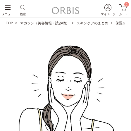
0
メニュー
検索
マイページ
カート
TOP
マガジン（美容情報・読み物）
スキンケアのまとめ
保湿を制