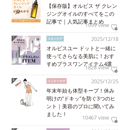
【保存版】オルビス ザ クレン
ジングオイルのすべてをこの
記事で｜人気記事まとめ
1099 view
2025/12/18
スキンケア
オルビスユー ドットと一緒に
使ってさらなる美肌に！おす
すめプラスワンアイテム4選
1828 view
2025/12/25
インナーケア
年末年始も体型キープ！休み
明けの“ドキッ”を防ぐ3つのヒ
ント｜美容のプロに聞いてみ
ました！
10467 view