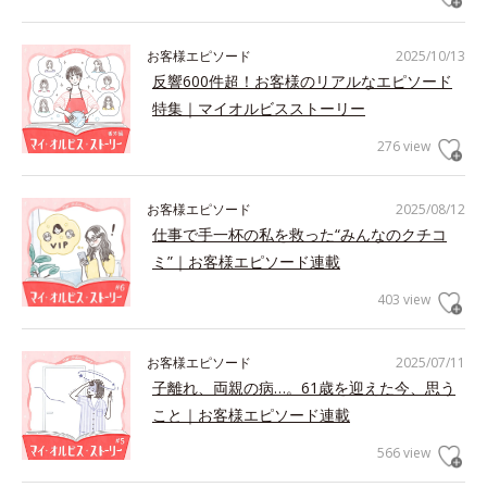
お客様エピソード
2025/10/13
反響600件超！お客様のリアルなエピソード
特集｜マイオルビスストーリー
276 view
お客様エピソード
2025/08/12
仕事で手一杯の私を救った“みんなのクチコ
ミ”｜お客様エピソード連載
403 view
お客様エピソード
2025/07/11
子離れ、両親の病…。61歳を迎えた今、思う
こと｜お客様エピソード連載
566 view