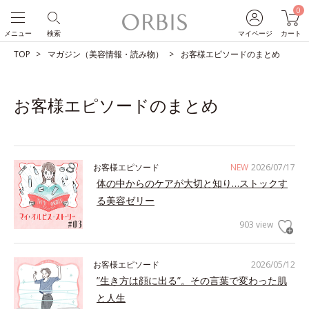
0
メニュー
検索
マイページ
カート
TOP
マガジン（美容情報・読み物）
お客様エピソードのまとめ
お客様エピソードのまとめ
お客様エピソード
NEW
2026/07/17
体の中からのケアが大切と知り…ストックす
る美容ゼリー
903 view
お客様エピソード
2026/05/12
”生き方は顔に出る”。その言葉で変わった肌
と人生