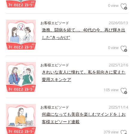
0 view
お客様エピソード
2026/03/13
激務、闘病を経て…。40代の今、再び輝き出
した“きっかけ”
0 view
お客様エピソード
2025/12/16
きれいな友人に憧れて。私を前向きに変えた
愛用スキンケア
105 view
お客様エピソード
2025/11/14
何歳になっても美容を楽しむマインドを｜お
客様エピソード連載
379 view