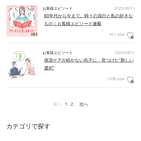
お客様エピソード
2025/06/13
80年代から今まで。時々の流行と私の好きな
もの｜お客様エピソード連載
417 view
お客様エピソード
2025/04/11
保湿ケアが続かない息子に、見つけた”新しい
選択”
1306 view
前へ
1
2
次へ
カテゴリで探す