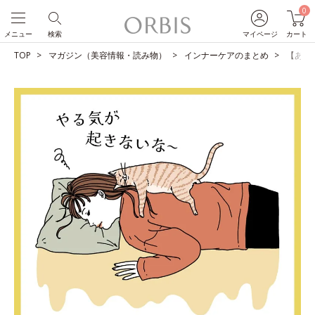
0
メニュー
検索
マイページ
カート
TOP
マガジン（美容情報・読み物）
インナーケアのまとめ
【あな