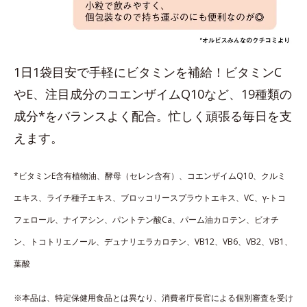
1日1袋目安で手軽にビタミンを補給！ビタミンC
やE、注目成分のコエンザイムQ10など、19種類の
成分*をバランスよく配合。忙しく頑張る毎日を支
えます。
*ビタミンE含有植物油、酵母（セレン含有）、コエンザイムQ10、クルミ
エキス、ライチ種子エキス、ブロッコリースプラウトエキス、VC、γ-トコ
フェロール、ナイアシン、パントテン酸Ca、パーム油カロテン、ビオチ
ン、トコトリエノール、デュナリエラカロテン、VB12、VB6、VB2、VB1、
葉酸
※本品は、特定保健用食品とは異なり、消費者庁長官による個別審査を受け