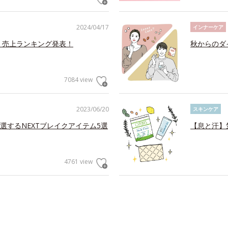
2024/04/17
インナーケア
 売上ランキング発表！
秋からのダ
7084 view
2023/06/20
スキンケア
選するNEXTブレイクアイテム5選
【息と汗】
4761 view