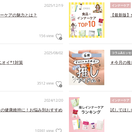
2025/12/19
インナーケア
ーケアの魅力とは？
【最新版】
156 view
2025/08/02
コラム&エッセ
ニオイ*1対策
＃今月の推
3512 view
2024/12/20
インナーケア
らの健康維持に！お悩み別おすすめ
試してほし
10361 view