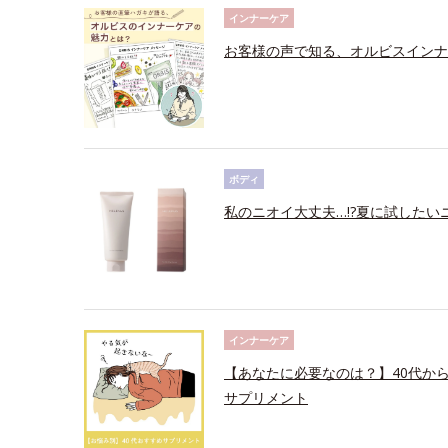
インナーケア
お客様の声で知る、オルビスインナ
ボディ
私のニオイ大丈夫…!?夏に試したい
インナーケア
【あなたに必要なのは？】40代か
サプリメント