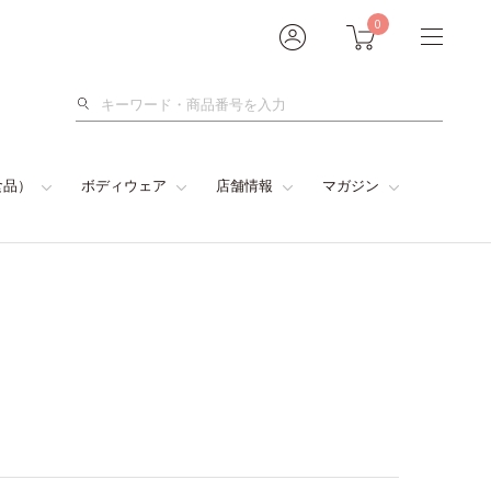
0
検
索
食品）
ボディウェア
店舗情報
マガジン