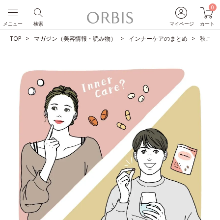
0
メニュー
検索
マイページ
カート
TOP
マガジン（美容情報・読み物）
インナーケアのまとめ
秋こそ