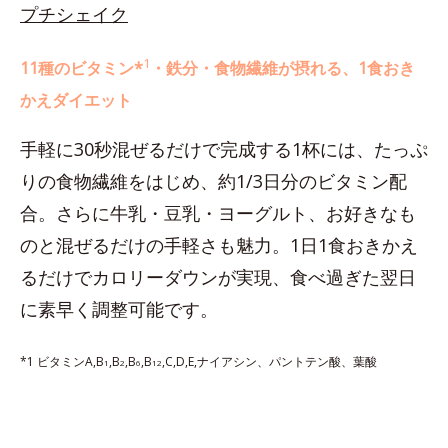
プチシェイク
1
11種のビタミン*
・鉄分・食物繊維が摂れる、1食おき
かえダイエット
手軽に30秒混ぜるだけで完成する1杯には、たっぷ
りの食物繊維をはじめ、約1/3日分のビタミン配
合。さらに牛乳・豆乳・ヨーグルト、お好きなも
のと混ぜるだけの手軽さも魅力。1日1食おきかえ
るだけでカロリーダウンが実現、食べ過ぎた翌日
に素早く調整可能です。
*1 ビタミンA,B
,B
,B
,B
,C,D,E,ナイアシン、パントテン酸、葉酸
1
2
6
12