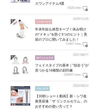
スワンアイテム4選
1828 view
2025/12/25
インナーケア
年末年始も体型キープ！休み明け
の“ドキッ”を防ぐ3つのヒント｜美
容のプロに聞いてみました！
10467 view
2021/08/11
ポイントメイク
フェイスタイプの基本｜“似合う”が
見つかる16種類の顔印象
238957 view
2025/08/22
スキンケア
【30秒ショート動画】新・シワ改
善美容液「ザ リンクルセラム」の
おすすめの使い方って？