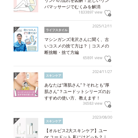
リンパの流れを図解！正しいリン
パマッサージでむくみを解消
1833897 view
2025/12/11
ライフスタイル
マシンガンズ滝沢さんに聞く、古
いコスメの捨て方は？｜コスメの
断捨離・捨て方編
65891 view
2024/11/27
スキンケア
あなたは“薄肌さん”？それとも“厚
肌さん”？ユードットシリーズのお
すすめの使い方、教えます！
36583 view
2023/08/30
スキンケア
【オルビス2大スキンケア】ユー
or ユードット 私にはどっち？｜