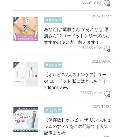
65891 view
2024/11/27
スキンケア
あなたは“薄肌さん”？それとも“厚
肌さん”？ユードットシリーズのお
すすめの使い方、教えます！
36583 view
2023/08/30
スキンケア
【オルビス2大スキンケア】ユー
or ユードット 私にはどっち？｜
Editor’s view
226609 view
2025/12/24
スキンケア
【保存版】オルビス ザ リンクルセ
ラムのすべてをこの記事で｜人気
記事まとめ