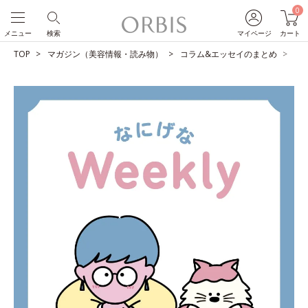
0
メニュー
検索
マイページ
カート
TOP
マガジン（美容情報・読み物）
コラム&エッセイのまとめ
歌族