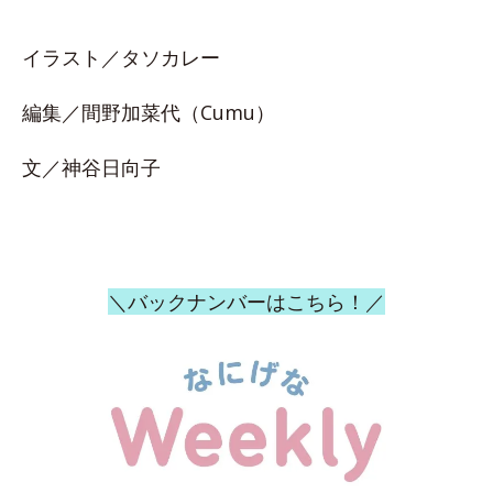
イラスト／タソカレー
編集／間野加菜代（Cumu）
文／神谷日向子
＼バックナンバーはこちら！／