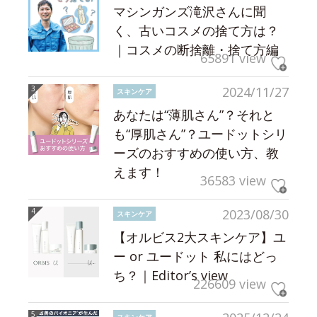
マシンガンズ滝沢さんに聞
く、古いコスメの捨て方は？
｜コスメの断捨離・捨て方編
65891 view
2024/11/27
スキンケア
あなたは“薄肌さん”？それと
も“厚肌さん”？ユードットシリ
ーズのおすすめの使い方、教
えます！
36583 view
2023/08/30
スキンケア
【オルビス2大スキンケア】ユ
ー or ユードット 私にはどっ
ち？｜Editor’s view
226609 view
スキンケア