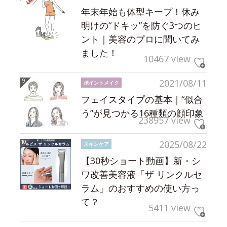
年末年始も体型キープ！休み
明けの“ドキッ”を防ぐ3つのヒ
ント｜美容のプロに聞いてみ
ました！
10467 view
2021/08/11
ポイントメイク
フェイスタイプの基本｜“似合
う”が見つかる16種類の顔印象
238957 view
2025/08/22
スキンケア
【30秒ショート動画】新・シ
ワ改善美容液「ザ リンクルセ
ラム」のおすすめの使い方っ
て？
5411 view