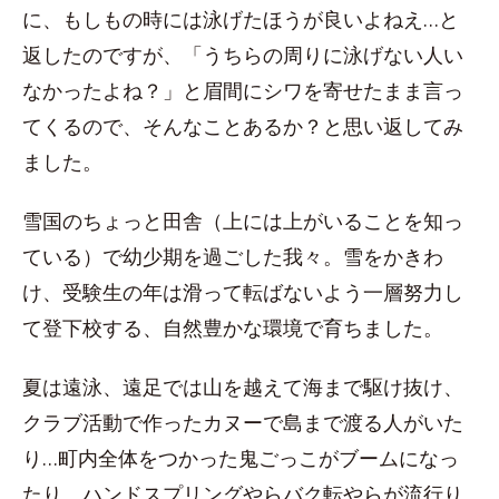
に、もしもの時には泳げたほうが良いよねえ…と
返したのですが、「うちらの周りに泳げない人い
なかったよね？」と眉間にシワを寄せたまま言っ
てくるので、そんなことあるか？と思い返してみ
ました。
雪国のちょっと田舎（上には上がいることを知っ
ている）で幼少期を過ごした我々。雪をかきわ
け、受験生の年は滑って転ばないよう一層努力し
て登下校する、自然豊かな環境で育ちました。
夏は遠泳、遠足では山を越えて海まで駆け抜け、
クラブ活動で作ったカヌーで島まで渡る人がいた
り…町内全体をつかった鬼ごっこがブームになっ
たり、ハンドスプリングやらバク転やらが流行り