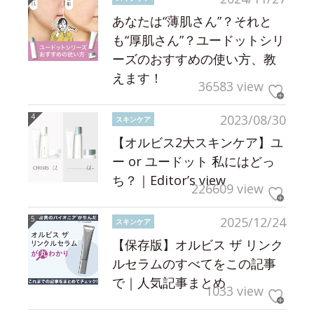
あなたは“薄肌さん”？それと
も“厚肌さん”？ユードットシリ
ーズのおすすめの使い方、教
えます！
36583 view
2023/08/30
スキンケア
【オルビス2大スキンケア】ユ
ー or ユードット 私にはどっ
ち？｜Editor’s view
226609 view
2025/12/24
スキンケア
【保存版】オルビス ザ リンク
ルセラムのすべてをこの記事
で｜人気記事まとめ
1033 view