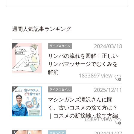
週間人気記事ランキング
2024/03/18
ライフスタイル
リンパの流れを図解！正しい
リンパマッサージでむくみを
解消
1833897 view
2025/12/11
ライフスタイル
マシンガンズ滝沢さんに聞
く、古いコスメの捨て方は？
｜コスメの断捨離・捨て方編
65891 view
2024/11/27
スキンケア