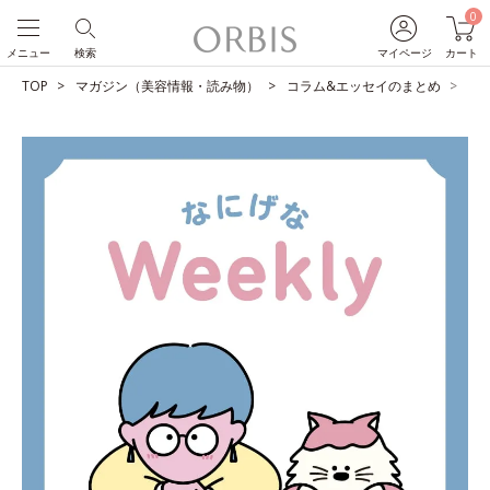
0
メニュー
検索
マイページ
カート
TOP
マガジン（美容情報・読み物）
コラム&エッセイのまとめ
雪