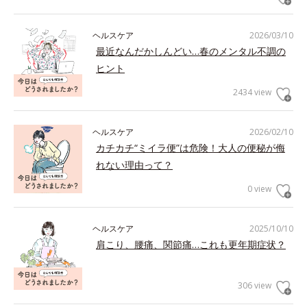
ヘルスケア
2026/03/10
最近なんだかしんどい…春のメンタル不調の
ヒント
2434 view
ヘルスケア
2026/02/10
カチカチ“ミイラ便”は危険！大人の便秘が侮
れない理由って？
0 view
ヘルスケア
2025/10/10
肩こり、腰痛、関節痛…これも更年期症状？
306 view