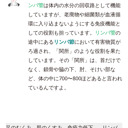
ンパ管
は体内の水分の回収路として機能
していますが、老廃物や細菌類が血液循
環に入り込まないようにする免疫機能と
しての役割も担っています。
リンパ管
の
途中にある
リンパ節
において有害物質が
ろ過され、「関所」のような役割を果た
しています。その「関所」は、首だけで
なく、鎖骨や脇の下、肘、そけい部な
ど、体の中に700〜800ほどあると言われ
ているんですよ。
足のむくみ、肌のくすみ、免疫力低下…。リンパ