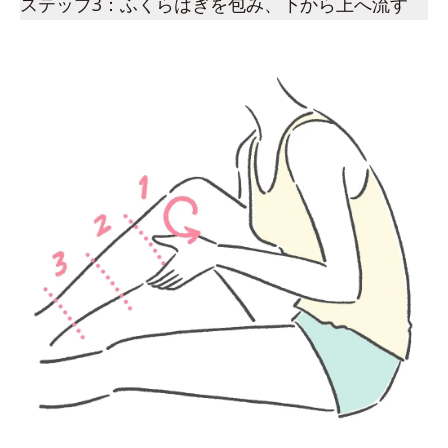
ステップ3：ふくらはぎを包み、下から上へ流す