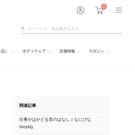
0
検
索
食品）
ボディウェア
店舗情報
マガジン
関連記事
仕事がはかどる音のはなし｜なにげな
Weekly