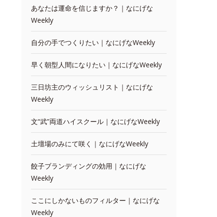
あなたは運命を信じますか？｜なにげな
Weekly
自分の手でつくりたい｜なにげなWeekly
早く朝型人間になりたい｜なにげなWeekly
三日坊主のウィッシュリスト｜なにげな
Weekly
文“武”両道ハイスクール｜なにげなWeekly
土壇場のみにて咲く｜なにげなWeekly
餃子ブランディングの効用｜なにげな
Weekly
ここにしかないものフィルター｜なにげな
Weekly