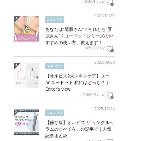
65891 view
2024/11/27
スキンケア
あなたは“薄肌さん”？それとも“厚
肌さん”？ユードットシリーズのお
すすめの使い方、教えます！
36583 view
2023/08/30
スキンケア
【オルビス2大スキンケア】ユー
or ユードット 私にはどっち？｜
Editor’s view
226609 view
2025/12/24
スキンケア
【保存版】オルビス ザ リンクルセ
ラムのすべてをこの記事で｜人気
記事まとめ