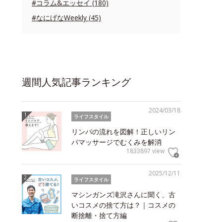
#コラム&エッセイ (180)
#なにげなWeekly (45)
週間人気記事ランキング
2024/03/18
ライフスタイル
リンパの流れを図解！正しいリン
パマッサージでむくみを解消
1833897 view
2025/12/11
ライフスタイル
マシンガンズ滝沢さんに聞く、古
いコスメの捨て方は？｜コスメの
断捨離・捨て方編