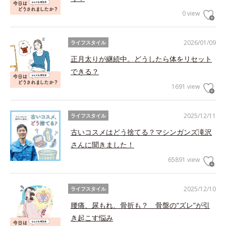
0 view
2026/01/09
ライフスタイル
正月太りが継続中。どうしたら体をリセット
できる？
1691 view
2025/12/11
ライフスタイル
古いコスメはどう捨てる？マシンガンズ滝沢
さんに聞きました！
65891 view
2025/12/10
ライフスタイル
腰痛、尿もれ、骨折も？ 骨盤の“ズレ”が引
き起こす悩み