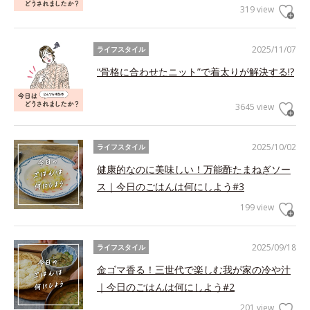
319 view
2025/11/07
ライフスタイル
“骨格に合わせたニット”で着太りが解決する!?
3645 view
2025/10/02
ライフスタイル
健康的なのに美味しい！万能酢たまねぎソー
ス｜今日のごはんは何にしよう#3
199 view
2025/09/18
ライフスタイル
金ゴマ香る！三世代で楽しむ我が家の冷や汁
｜今日のごはんは何にしよう#2
201 view