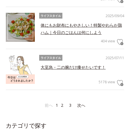
2025/09/04
ライフスタイル
体にもお財布にもやさしい！特製やわらか鶏
ハム｜今日のごはんは何にしよう
404 view
2025/07/11
ライフスタイル
大至急・二の腕だけ痩せたいです！
5178 view
前へ
1
2
3
次へ
カテゴリで探す