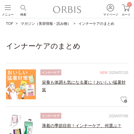
0
メニュー
検索
マイページ
カート
TOP
マガジン（美容情報・読み物）
インナーケアのまとめ
インナーケアのまとめ
NEW
2026/07/20
インナーケア
栄養も体調も気になる夏に！おいしい猛暑対
策
2026/07/06
インナーケア
薄着の季節目前！インナーケア、何選ぶ？