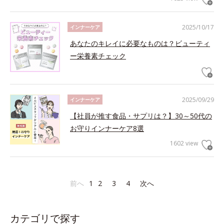
2025/10/17
インナーケア
あなたのキレイに必要なものは？ビューティ
ー栄養素チェック
2025/09/29
インナーケア
【社員が推す食品・サプリは？】30～50代の
お守りインナーケア8選
1602 view
前へ
1
2
3
4
次へ
カテゴリで探す