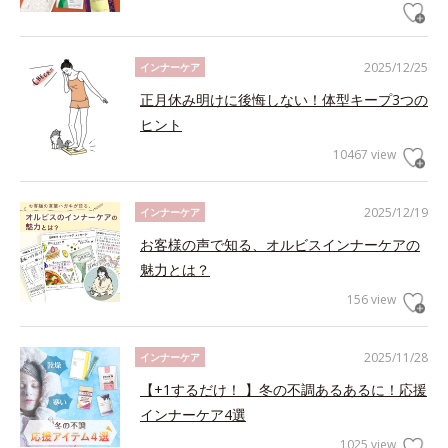
2025/12/25
インナーケア
正月休み明けに後悔しない！体型キープ3つの
ヒント
10467 view
2025/12/19
インナーケア
お客様の声で知る、オルビスインナーケアの
魅力とは？
156 view
2025/11/28
インナーケア
【+1するだけ！ 】冬の不調あるあるに！応援
インナーケア4選
1025 view