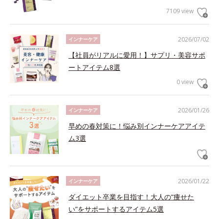
7109 view
2026/07/02
インナーケア
【社員がリアルに愛用！】サプリ・美容サポ
ートアイテム8選
0 view
2026/01/26
インナーケア
早めの春対策に！悩み別インナーケアアイテ
ム3選
2026/01/22
インナーケア
ダイエット卒業を目指す！大人の“痩せた
い”をサポートするアイテム5選